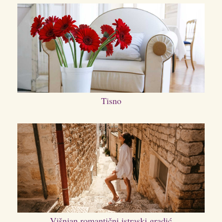
Tisno
Višnjan romantični istraski gradić