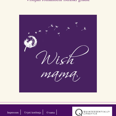
Impressum
Uvjeti korišenja
O nama