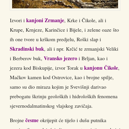
kanjoni Zrmanje
Izvori i
, Krke i Čikole, ali i
Krupe, Krnjeze, Karinčice i Bijele, i zelene oaze što
ih one tvore u krškom predjelu, Roški slap i
Skradinski buk
, ali i npr. Krčić te zrmanjski Veliki
Vransko jezero
i Berberov buk,
i Brljan, kao i
kanjonu Čikole
jezera kod Biskupije, izvor Torak u
,
Mačkov kamen kod Ostrovice, kao i brojne spilje,
samo su dio miraza kojim je Svevišnji darivao
prebogatu škrinju geoloških i hidroloških fenomena
sjevernodalmatinskog vlajskog zavičaja.
česme
Brojne
okrijepit će tijelo i dušu putnika