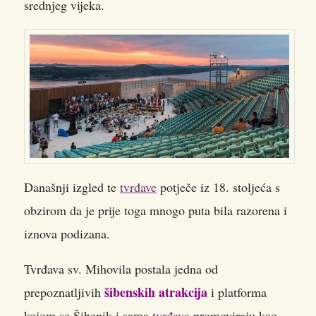
srednjeg vijeka.
Današnji izgled te
tvrđave
potječe iz 18. stoljeća s
obzirom da je prije toga mnogo puta bila razorena i
iznova podizana.
Tvrđava sv. Mihovila postala jedna od
šibenskih atrakcija
prepoznatljivih
i platforma
kojom se Šibenik i sama
tvrđava
promoviraju kao