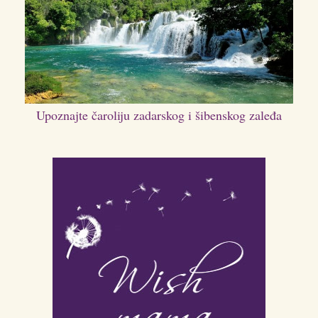
Upoznajte čaroliju zadarskog i šibenskog zaleđa