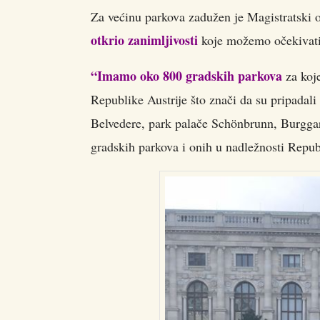
Za većinu parkova zadužen je Magistratski o
otkrio zanimljivosti
koje možemo očekivati
“Imamo oko 800 gradskih parkova
za koje
Republike Austrije što znači da su pripadal
Belvedere, park palače Schönbrunn, Burggar
gradskih parkova i onih u nadležnosti Republ