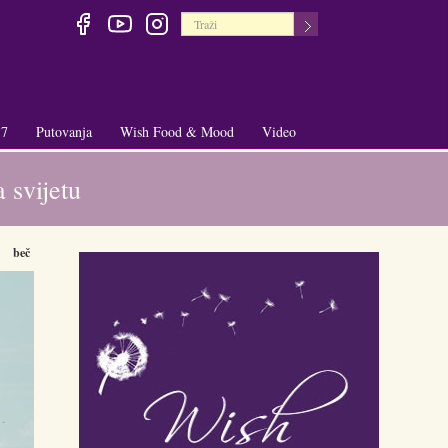
 7
Putovanja
Wish Food & Mood
Video
+
+
a svijetu
beč