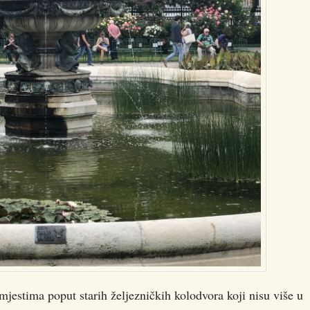
mjestima poput starih željezničkih kolodvora koji nisu više u