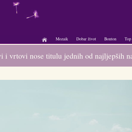
Mozaik
Dobar život
Bonton
Top
+
+
+
 i vrtovi nose titulu jednih od najljepših n