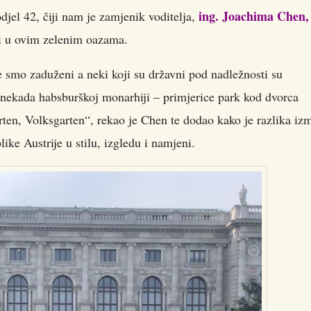
ing. Joachima Chen,
djel 42, čiji nam je zamjenik voditelja,
 u ovim zelenim oazama.
 smo zaduženi a neki koji su državni pod nadležnosti su
i nekada habsburškoj monarhiji – primjerice park kod dvorca
ten, Volksgarten“, rekao je Chen te dodao kako je razlika iz
ike Austrije u stilu, izgledu i namjeni.