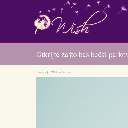
Otkrijte zašto baš bečki parkovi
Kategorija:
Wish in the city