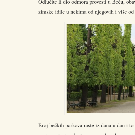
Odlučite li dio odmora provesti u Beču, obav
zimske idile u nekima od njegovih i više od
Broj bečkih parkova raste iz dana u dan i to
novi prostori na kojima se grade zelene povr