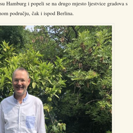
 su Hamburg i popeli se na drugo mjesto ljestvice gradova s
om području, čak i ispod Berlina.