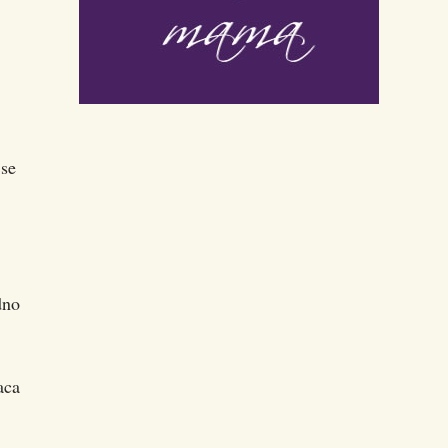
 se
dno
aca