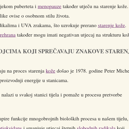
tijekom puberteta i
menopauze
također utječu na starenje kože.
elike ovise o osobnom stilu života.
adikalima i UVA zrakama, što uzrokuje prerano
starenje kože
.
rehrana
također mogu imati negativan utjecaj na strukturu ko
OJCIMA KOJI SPREČAVAJU ZNAKOVE STAREN
aju na proces starenja
kože
došao je 1978. godine Peter Miche
proizvodnji energije u stanicama.
 nalazi u svakoj stanici tijela i pomaže u procesu pretvorbe
pire funkcije mnogobrojnih bioloških procesa u našem tijelu,
ntioksidans
i smanjuje utjecaj štetnih
slobodnih radikala
koji