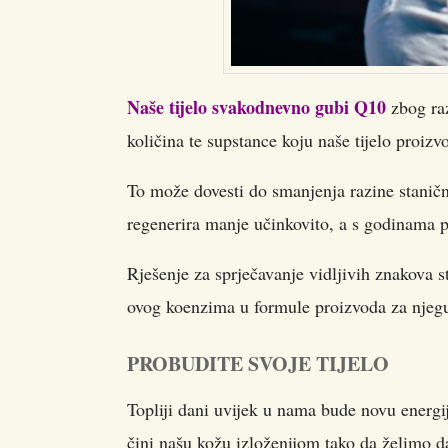
Naše tijelo svakodnevno gubi Q10
zbog raz
količina te supstance koju naše tijelo proizv
To može dovesti do smanjenja razine stanič
regenerira manje učinkovito, a s godinama po
Rješenje za sprječavanje vidljivih znakova s
ovog koenzima u formule proizvoda za njeg
PROBUDITE SVOJE TIJELO
Topliji dani uvijek u nama bude novu energi
čini našu kožu izloženijom tako da želimo da 