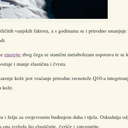
ličitih vanjskih faktora, a s godinama se i prirodno smanjuje
odi.
ne
energije
zbog čega se stanični metabolizam usporava te se 
staje i manje elastična i čvrsta.
tarenje kože jest vraćanje prirodne ravnoteže Q10-a integrira
u kože.
ju i želju za svojevrsnim buđenjem duha i tijela. Oskudnija od
ona izgleda što elastičnije, čvršće i zategnutije.