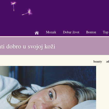
Mozaik
Dobar život
Bonton
Top
+
+
+
ti dobro u svojoj koži
beauty
zd