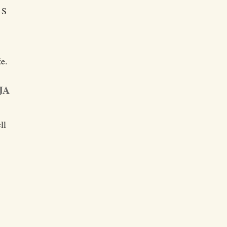
 S
že.
JA
ll