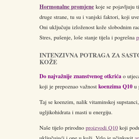
Hormonalne promjene
koje se pojavljuju 
druge strane, tu su i vanjski faktori, koji uv
Oni uključuju izloženost kože slobodnim r
Stres, pušenje, loše stanje tijela i pogrešna
p
INTENZIVNA POTRAGA ZA SAST
KOŽE
Do najvažnije znanstvenog otkrića
o utjec
koenzima Q10
koji je prepoznao važnost
u 
Taj se koenzim, nalik vitaminskoj supstanci,
ugljikohidrata i masti u energiju.
Naše tijelo prirodno
proizvodi Q10
koji podu
uključujući i one u koži. Vrlo je učinkovit
a