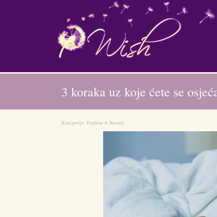
3 koraka uz koje ćete se osjeća
Kategorija:
Fashion & Beauty