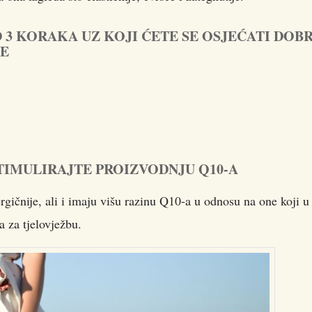
 KORAKA UZ KOJI ĆETE SE OSJEĆATI DOB
JE
IMULIRAJTE PROIZVODNJU Q10-A
ergičnije, ali i imaju višu razinu Q10-a u odnosu na one koji u
 za tjelovježbu.