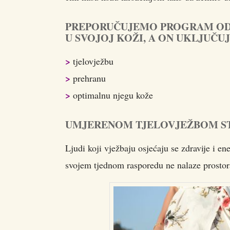
PREPORUČUJEMO PROGRAM OD 3
U SVOJOJ KOŽI, A ON UKLJUČU
>
tjelovježbu
>
prehranu
>
optimalnu njegu kože
UMJERENOM TJELOVJEŽBOM ST
Ljudi koji vježbaju osjećaju se zdravije i en
svojem tjednom rasporedu ne nalaze prostora