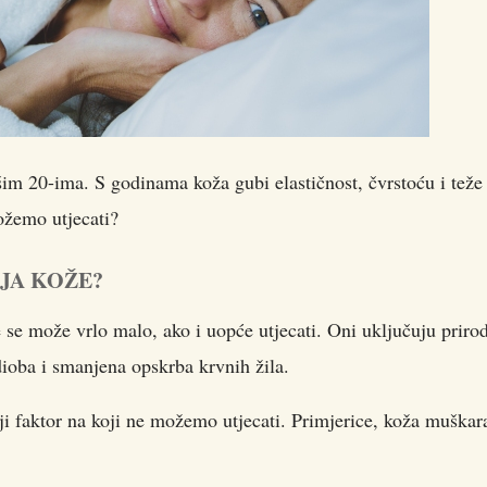
ašim 20-ima. S godinama koža gubi elastičnost, čvrstoću i teže
možemo utjecati?
JA KOŽE?
je se može vrlo malo, ako i uopće utjecati. Oni uključuju priro
 dioba i smanjena opskrba krvnih žila.
ji faktor na koji ne možemo utjecati. Primjerice, koža muškar