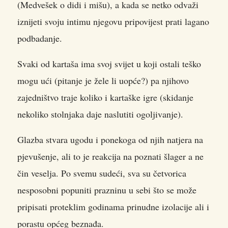
(Medvešek o didi i mišu), a kada se netko odvaži
iznijeti svoju intimu njegovu pripovijest prati lagano
podbadanje.
Svaki od kartaša ima svoj svijet u koji ostali teško
mogu ući (pitanje je žele li uopće?) pa njihovo
zajedništvo traje koliko i kartaške igre (skidanje
nekoliko stolnjaka daje naslutiti ogoljivanje).
Glazba stvara ugodu i ponekoga od njih natjera na
pjevušenje, ali to je reakcija na poznati šlager a ne
čin veselja. Po svemu sudeći, sva su četvorica
nesposobni popuniti prazninu u sebi što se može
pripisati proteklim godinama prinudne izolacije ali i
porastu općeg beznađa.