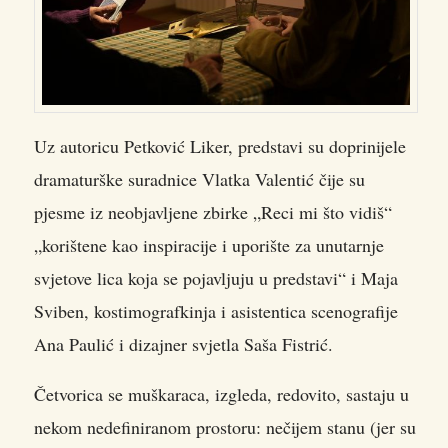
Uz autoricu Petković Liker, predstavi su doprinijele
dramaturške suradnice Vlatka Valentić čije su
pjesme iz neobjavljene zbirke „Reci mi što vidiš“
„korištene kao inspiracije i uporište za unutarnje
svjetove lica koja se pojavljuju u predstavi“ i Maja
Sviben, kostimografkinja i asistentica scenografije
Ana Paulić i dizajner svjetla Saša Fistrić.
Četvorica se muškaraca, izgleda, redovito, sastaju u
nekom nedefiniranom prostoru: nečijem stanu (jer su