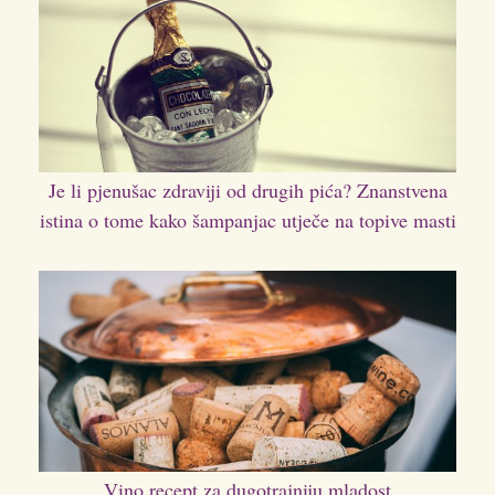
Je li pjenušac zdraviji od drugih pića? Znanstvena
istina o tome kako šampanjac utječe na topive masti
Vino recept za dugotrajniju mladost