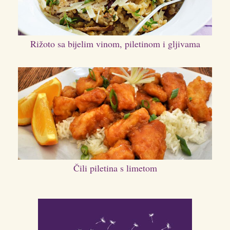
Rižoto sa bijelim vinom, piletinom i gljivama
Čili piletina s limetom