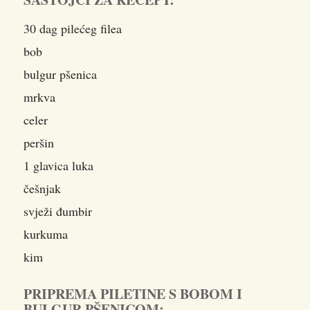
30 dag pilećeg filea
bob
bulgur pšenica
mrkva
celer
peršin
1 glavica luka
češnjak
svježi đumbir
kurkuma
kim
PRIPREMA PILETINE S BOBOM I
BULGUR PŠENICOM: