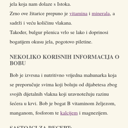
jela koja nam dolaze s Istoka.
Zrno ove žitarice prepuno je
vitamina
i
minerala
, a
sadrži i veću količinu vlakana.
Također, bulgur pšenica vrlo se lako i doprinosi
bogatijem okusu jela, pogotovo piletine.
NEKOLIKO KORISNIH INFORMACIJA O
BOBU
Bob je izvrsna i nutritivno vrijedna mahunarka koja
se preporučuje svima koji boluju od dijabetesa zbog
svojih dijetalnih vlakna koji uravnotežuju razinu
šećera u krvi. Bob je bogat B vitaminom željezom,
manganom, fosforom te
kalcijem
i magnezijem.
SASTOJCI ZA RECEPT: