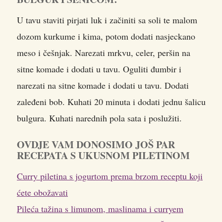
U tavu staviti pirjati luk i začiniti sa soli te malom
dozom kurkume i kima, potom dodati nasjeckano
meso i češnjak. Narezati mrkvu, celer, peršin na
sitne komade i dodati u tavu. Oguliti đumbir i
narezati na sitne komade i dodati u tavu. Dodati
zaleđeni bob. Kuhati 20 minuta i dodati jednu šalicu
bulgura. Kuhati narednih pola sata i poslužiti.
OVDJE VAM DONOSIMO JOŠ PAR
RECEPATA S UKUSNOM PILETINOM
Curry piletina s jogurtom prema brzom receptu koji
ćete obožavati
Pileća tažina s limunom, maslinama i curryem