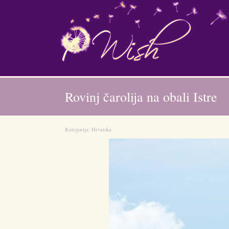
Rovinj čarolija na obali Istre
Kategorija:
Hrvatska