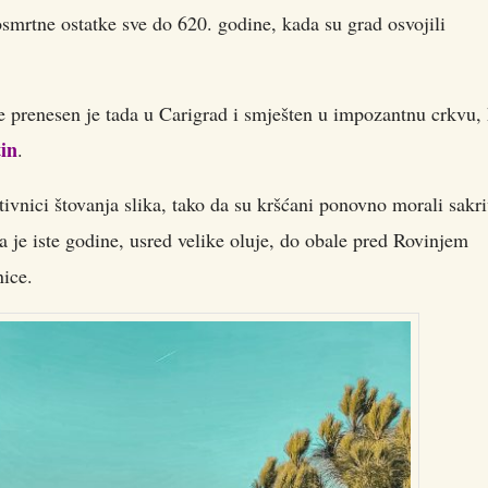
smrtne ostatke sve do 620. godine, kada su grad osvojili
ce prenesen je tada u Carigrad i smješten u impozantnu crkvu,
in
.
tivnici štovanja slika, tako da su kršćani ponovno morali sakri
a je iste godine, usred velike oluje, do obale pred Rovinjem
ice.