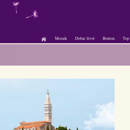
Mozaik
Dobar život
Bonton
Top
+
+
+