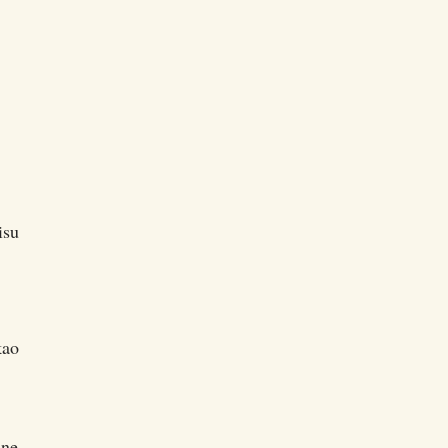
isu
kao
ine.