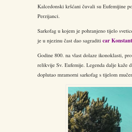
Kalcedonski kršćani čuvali su Eufemijine po
Perzijanci.
Sarkofag u kojem je pohranjeno tijelo sveti
car Konstant
je u njezinu čast dao sagraditi
Godine 800. na vlast dolaze ikonoklasti, pro
relikvije Sv. Eufemije. Legenda dalje kaže d
doplutao mramorni sarkofag s tijelom mučen