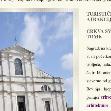
TURISTI
ATRAKCI
CRKVA SV
TOME
Sagrađena kr
8. ili početk
stoljeća, nala
četiri kilomet
sjeverno od g
Rovinja i lije
crkv
primjer
arhitekture