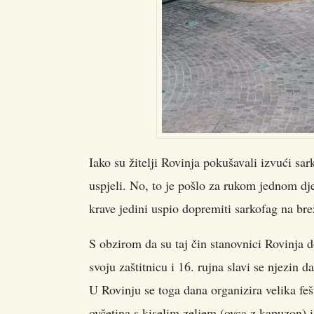
Iako su žitelji Rovinja pokušavali izvući sa
uspjeli. No, to je pošlo za rukom jednom dje
krave jedini uspio dopremiti sarkofag na bre
S obzirom da su taj čin stanovnici Rovinja 
svoju zaštitnicu i 16. rujna slavi se njezin d
U Rovinju se toga dana organizira velika fe
ovčetina s kiselim zeljem (ovca z kapuzon) i