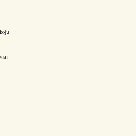
 koju
vati