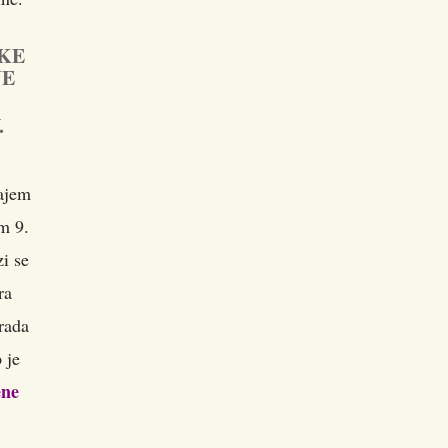
ČKE
JE
.
ajem
om 9.
zi se
ra
rada
p je
ene