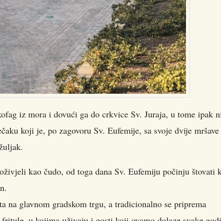
rkofag iz mora i dovući ga do crkvice Sv. Juraja, u tome ipak n
čaku koji je, po zagovoru Sv. Eufemije, sa svoje dvije mršave
žuljak.
doživjeli kao čudo, od toga dana Sv. Eufemiju počinju štovati 
an.
šta na glavnom gradskom trgu, a tradicionalno se priprema
 fritule, u kojima uživaju i gosti koji ovamo dolaze svake god