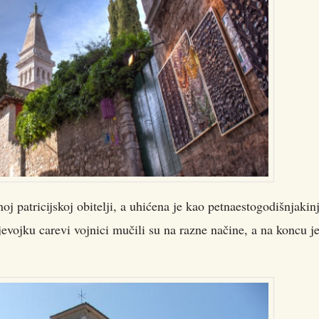
j patricijskoj obitelji, a uhićena je kao petnaestogodišnjakinj
jevojku carevi vojnici mučili su na razne načine, a na koncu j