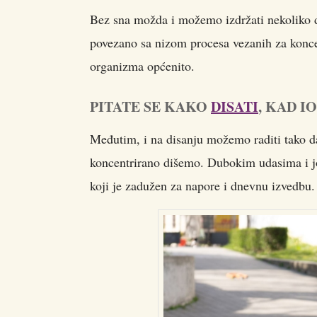
Bez sna možda i možemo izdržati nekoliko d
povezano sa nizom procesa vezanih za koncen
organizma općenito.
PITATE SE KAKO
DISATI
, KAD I
Međutim, i na disanju možemo raditi tako d
koncentrirano dišemo. Dubokim udasima i jo
koji je zadužen za napore i dnevnu izvedbu.