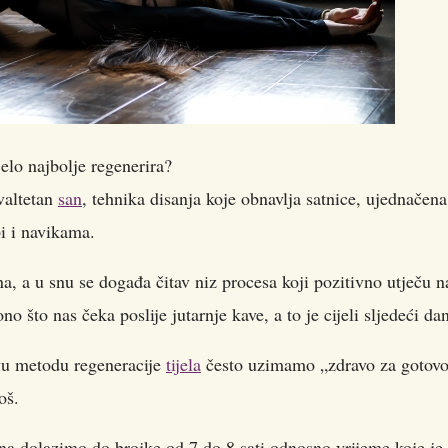
elo najbolje regenerira?
valtetan
san
, tehnika disanja koje obnavlja satnice, ujednačena
i i navikama.
, a u snu se događa čitav niz procesa koji pozitivno utječu n
no što nas čeka poslije jutarnje kave, a to je cijeli sljedeći da
u metodu regeneracije
tijela
često uzimamo „zdravo za gotovo
oš.
a dolazimo do brojke od 7 do 8 sati odnosno vrijeme koje je