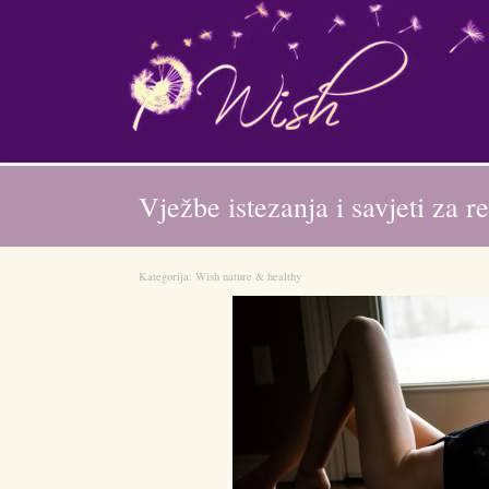
Vježbe istezanja i savjeti za r
Kategorija:
Wish nature & healthy