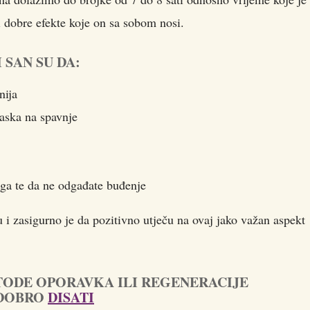
i dobre efekte koje on sa sobom nosi.
 SAN SU DA:
nija
laska na spavnje
jega te da ne odgađate buđenje
u i zasigurno je da pozitivno utječu na ovaj jako važan aspekt
TODE OPORAVKA ILI REGENERACIJE
 DOBRO
DISATI