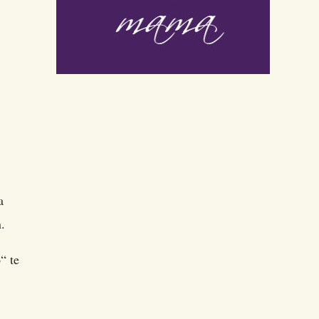
a
n.
“ te