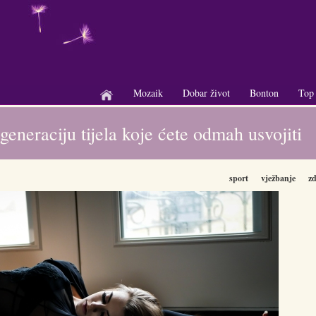
Mozaik
Dobar život
Bonton
Top
+
+
+
egeneraciju tijela koje ćete odmah usvojiti
sport
vježbanje
zd