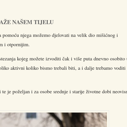
AŽE NAŠEM TIJELU
 a pomoću njega možemo djelovati na velik dio mišićnog i
im i otpornijim.
ezanja kojeg možete izvoditi čak i više puta dnevno osobito 
iko aktivni koliko bismo trebali biti, a i dalje trebamo voditi
te je poželjan i za osobe srednje i starije životne dobi neovis