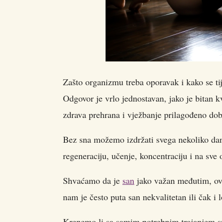
Zašto organizmu treba oporavak i kako se tij
Odgovor je vrlo jednostavan, jako je bitan k
zdrava prehrana i vježbanje prilagođeno dob
Bez sna možemo izdržati svega nekoliko dana
regeneraciju, učenje, koncentraciju i na sve o
Shvaćamo da je
san
jako važan međutim, ov
nam je često puta san nekvalitetan ili čak i l
Krenemo li sa samim potrebnim trajanjem sn