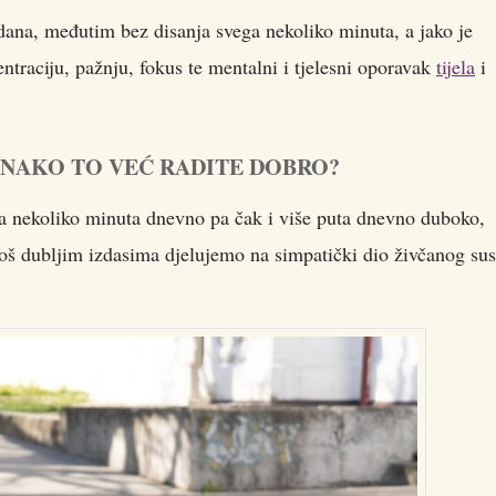
ana, međutim bez disanja svega nekoliko minuta, a jako je
traciju, pažnju, fokus te mentalni i tjelesni oporavak
tijela
i
ONAKO TO VEĆ RADITE DOBRO?
a nekoliko minuta dnevno pa čak i više puta dnevno duboko,
š dubljim izdasima djelujemo na simpatički dio živčanog sus