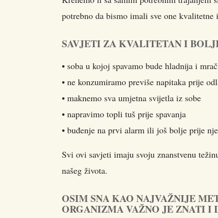
potrebno da bismo imali sve one kvalitetne 
SAVJETI ZA KVALITETAN I BOLJI
• soba u kojoj spavamo bude hladnija i mrač
• ne konzumiramo previše napitaka prije od
• maknemo sva umjetna svijetla iz sobe
• napravimo topli tuš prije spavanja
• buđenje na prvi alarm ili još bolje prije n
Svi ovi savjeti imaju svoju znanstvenu težin
našeg života.
OSIM SNA KAO NAJVAŽNIJE ME
ORGANIZMA VAŽNO JE ZNATI I