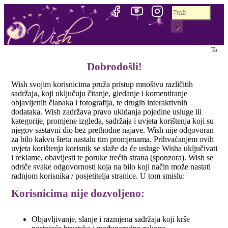
Toggle
Uvjeti korištenja
Dobrodošli!
Wish svojim korisnicima pruža pristup mnoštvu različitih
sadržaja, koji uključuju čitanje, gledanje i komentiranje
objavljenih članaka i fotografija, te drugih interaktivnih
dodataka. Wish zadržava pravo ukidanja pojedine usluge ili
kategorije, promjene izgleda, sadržaja i uvjeta korištenja koji su
njegov sastavni dio bez prethodne najave. Wish nije odgovoran
za bilo kakvu štetu nastalu tim promjenama. Prihvaćanjem ovih
uvjeta korištenja korisnik se slaže da će usluge Wisha uključivati
i reklame, obavijesti te poruke trećih strana (sponzora). Wish se
odriče svake odgovornosti koja na bilo koji način može nastati
radnjom korisnika / posjetitelja stranice. U tom smislu:
Korisnicima nije dozvoljeno:
Objavljivanje, slanje i razmjena sadržaja koji krše