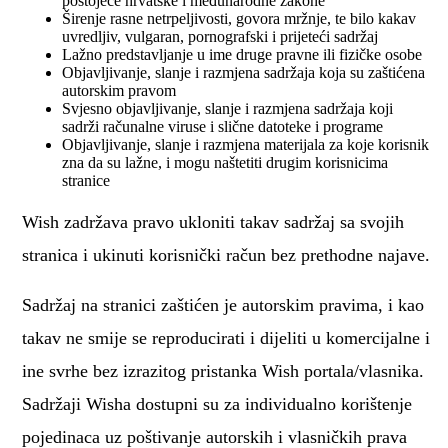
postojeće hrvatske i međunarodne zakone
Širenje rasne netrpeljivosti, govora mržnje, te bilo kakav
uvredljiv, vulgaran, pornografski i prijeteći sadržaj
Lažno predstavljanje u ime druge pravne ili fizičke osobe
Objavljivanje, slanje i razmjena sadržaja koja su zaštićena
autorskim pravom
Svjesno objavljivanje, slanje i razmjena sadržaja koji
sadrži računalne viruse i slične datoteke i programe
Objavljivanje, slanje i razmjena materijala za koje korisnik
zna da su lažne, i mogu naštetiti drugim korisnicima
stranice
Wish zadržava pravo ukloniti takav sadržaj sa svojih
stranica i ukinuti korisnički račun bez prethodne najave.
Sadržaj na stranici zaštićen je autorskim pravima, i kao
takav ne smije se reproducirati i dijeliti u komercijalne i
ine svrhe bez izrazitog pristanka Wish portala/vlasnika.
Sadržaji Wisha dostupni su za individualno korištenje
pojedinaca uz poštivanje autorskih i vlasničkih prava