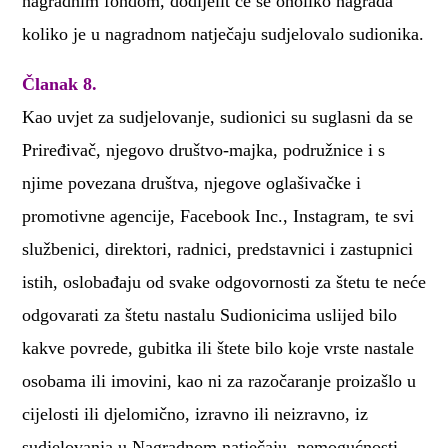
nagradnim fondom, dodijelit će se onoliko nagrada
koliko je u nagradnom natječaju sudjelovalo sudionika.
Članak 8.
Kao uvjet za sudjelovanje, sudionici su suglasni da se
Priređivač, njegovo društvo-majka, podružnice i s
njime povezana društva, njegove oglašivačke i
promotivne agencije, Facebook Inc., Instagram, te svi
službenici, direktori, radnici, predstavnici i zastupnici
istih, oslobađaju od svake odgovornosti za štetu te neće
odgovarati za štetu nastalu Sudionicima uslijed bilo
kakve povrede, gubitka ili štete bilo koje vrste nastale
osobama ili imovini, kao ni za razočaranje proizašlo u
cijelosti ili djelomično, izravno ili neizravno, iz
sudjelovanja u Nagradnom natječaju, nemogućnosti