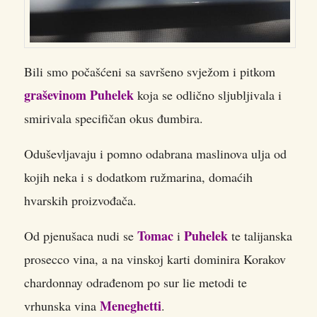
Bili smo počašćeni sa savršeno svježom i pitkom
graševinom Puhelek
koja se odlično sljubljivala i
smirivala specifičan okus đumbira.
Oduševljavaju i pomno odabrana maslinova ulja od
kojih neka i s dodatkom ružmarina, domaćih
hvarskih proizvođača.
Tomac
Puhelek
Od pjenušaca nudi se
i
te talijanska
prosecco vina, a na vinskoj karti dominira Korakov
chardonnay odrađenom po sur lie metodi te
Meneghetti
vrhunska vina
.