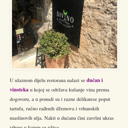
dućan i
U ulaznom dijelu restorana nalazi se
vinoteka
u kojoj se održava kušanje vina prema
dogovoru, a u ponudi su i razne delikatese poput
tartufa, ručno rađenih džemova i vrhunskih
maslinovih ulja. Nakit u dućanu čini završni ukras
izbora u kojem se uživa.