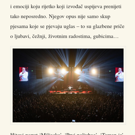
i emociji koju rijetko koji izvođač uspijeva prenijeti
tako neposredno. Njegov opus nije samo skup
pjesama koje se pjevaju uglas – to su glazbene priče
o ljubavi, čežnji, životnim radostima, gubicima…
Hitovi poput ‘Miljacka’, ‘Prvi poljubac’, ‘Taman je’,