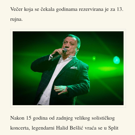
Večer koja se čekala godinama rezervirana je za 13.
rujna.
Nakon 15 godina od zadnjeg velikog solističkog
koncerta, legendarni Halid Bešlić vraća se u Split