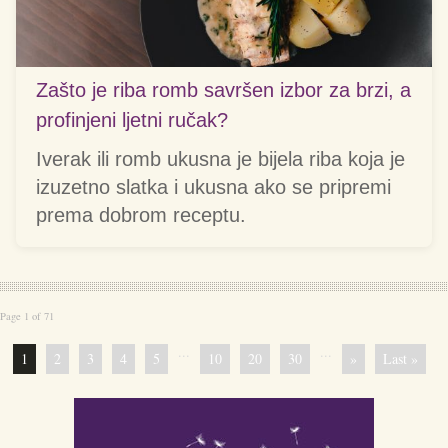
Zašto je riba romb savršen izbor za brzi, a
profinjeni ljetni ručak?
Iverak ili romb ukusna je bijela riba koja je
izuzetno slatka i ukusna ako se pripremi
prema dobrom receptu.
Page 1 of 71
...
...
1
2
3
4
5
10
20
30
»
Last »