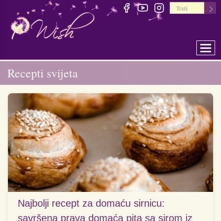
Togg
Recepti svijeta
Najbolji recept za domaću sirnicu:
savršena prava domaća pita sa sirom iz