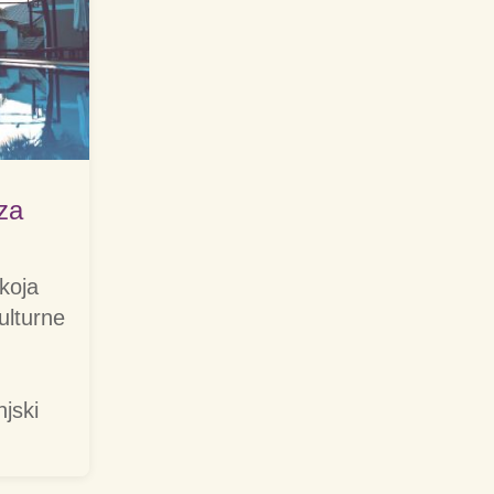
za
 koja
ulturne
njski