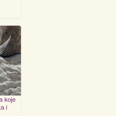
ja koje
a i