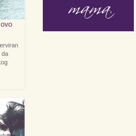
 ovo
zerviran
e da
kog
a