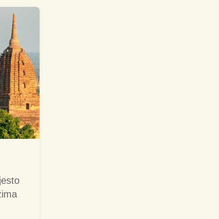
jesto
žima