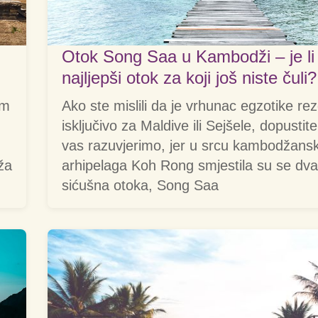
Otok Song Saa u Kambodži – je li
najljepši otok za koji još niste čuli?
im
Ako ste mislili da je vrhunac egzotike re
isključivo za Maldive ili Sejšele, dopustit
vas razuvjerimo, jer u srcu kambodžans
eža
arhipelaga Koh Rong smjestila su se dv
sićušna otoka, Song Saa