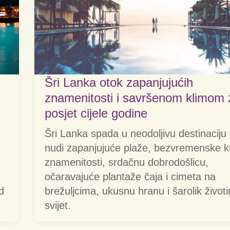
Šri Lanka otok zapanjujućih
znamenitosti i savršenom klimom 
posjet cijele godine
Šri Lanka spada u neodoljivu destinaciju
nudi zapanjujuće plaže, bezvremenske k
znamenitosti, srdačnu dobrodošlicu,
očaravajuće plantaže čaja i cimeta na
d
brežuljcima, ukusnu hranu i šarolik životi
svijet.