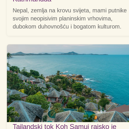
Nepal, zemlja na krovu svijeta, mami putnike
svojim neopisivim planinskim vrhovima,
dubokom duhovnošću i bogatom kulturom.
Tajlandski tok Koh Samui rajsko je