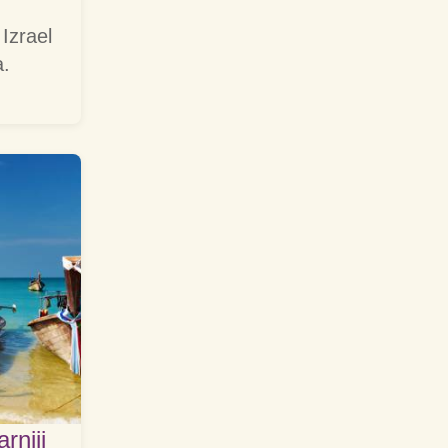
 Izrael
a.
rniji