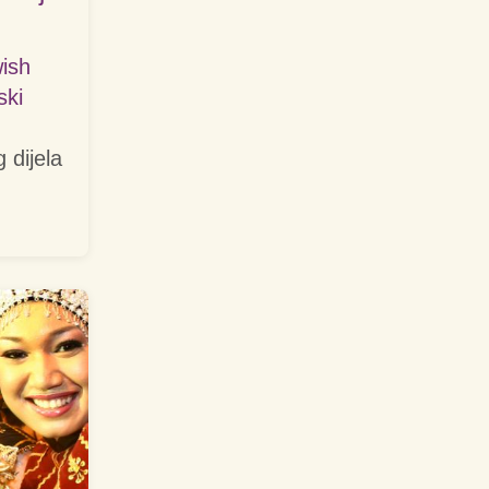
wish
ski
 dijela