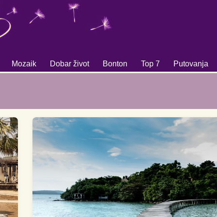
Mozaik
Dobar život
Bonton
Top 7
Putovanja
+
+
+
+