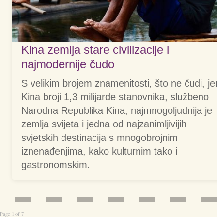
Kina zemlja stare civilizacije i
najmodernije čudo
S velikim brojem znamenitosti, što ne čudi, je
Kina broji 1,3 milijarde stanovnika, službeno
Narodna Republika Kina, najmnogoljudnija je
zemlja svijeta i jedna od najzanimljivijih
svjetskih destinacija s mnogobrojnim
iznenađenjima, kako kulturnim tako i
gastronomskim.
Page 1 of 7