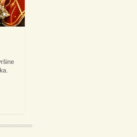
vršine
ka.