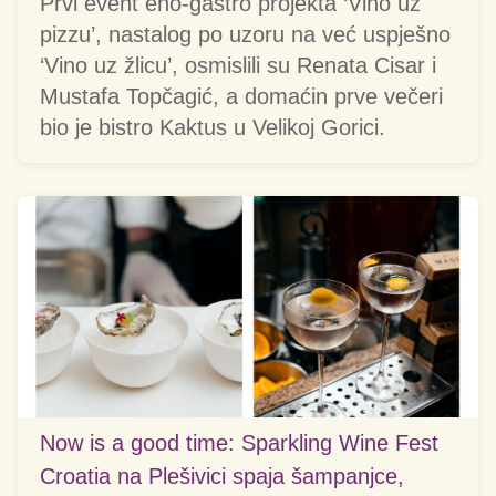
Prvi event eno-gastro projekta ‘Vino uz
pizzu’, nastalog po uzoru na već uspješno
‘Vino uz žlicu’, osmislili su Renata Cisar i
Mustafa Topčagić, a domaćin prve večeri
bio je bistro Kaktus u Velikoj Gorici.
Now is a good time: Sparkling Wine Fest
Croatia na Plešivici spaja šampanjce,