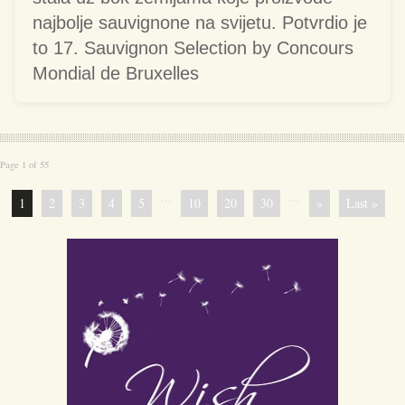
najbolje sauvignone na svijetu. Potvrdio je
to 17. Sauvignon Selection by Concours
Mondial de Bruxelles
Page 1 of 55
...
...
1
2
3
4
5
10
20
30
»
Last »