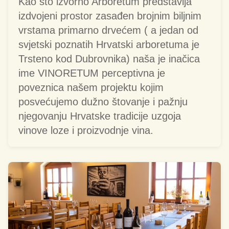
Kao što izvorno Arboretum predstavlja
izdvojeni prostor zasađen brojnim biljnim
vrstama primarno drvećem ( a jedan od
svjetski poznatih Hrvatski arboretuma je
Trsteno kod Dubrovnika) naša je inačica
ime VINORETUM perceptivna je
poveznica našem projektu kojim
posvećujemo dužno štovanje i pažnju
njegovanju Hrvatske tradicije uzgoja
vinove loze i proizvodnje vina.