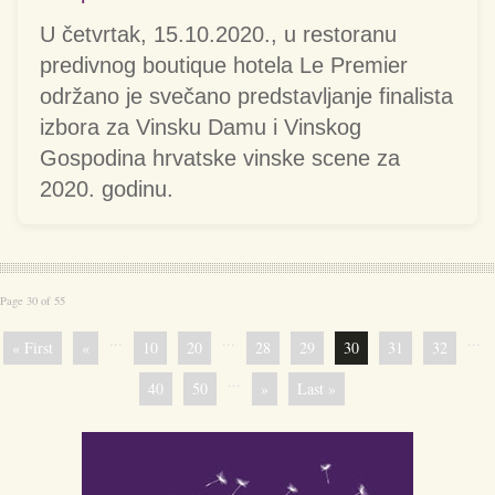
U četvrtak, 15.10.2020., u restoranu
predivnog boutique hotela Le Premier
održano je svečano predstavljanje finalista
izbora za Vinsku Damu i Vinskog
Gospodina hrvatske vinske scene za
2020. godinu.
Page 30 of 55
...
...
...
« First
«
10
20
28
29
30
31
32
...
40
50
»
Last »