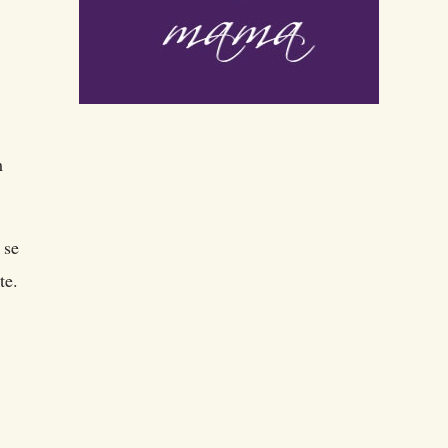
m
 se
te.