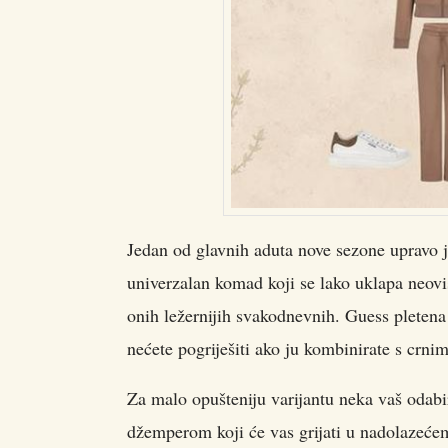
Jedan od glavnih aduta nove sezone upravo je
univerzalan komad koji se lako uklapa neovis
onih ležernijih svakodnevnih. Guess pletena 
nećete pogriješiti ako ju kombinirate s crni
Za malo opušteniju varijantu neka vaš odab
džemperom koji će vas grijati u nadolazeće