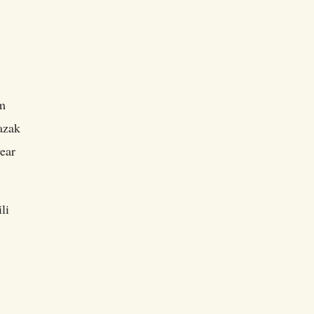
om
azak
ear
li