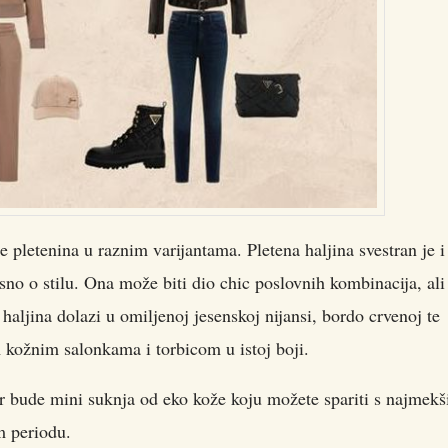
 pletenina u raznim varijantama. Pletena haljina svestran je i
no o stilu. Ona može biti dio chic poslovnih kombinacija, ali 
haljina dolazi u omiljenoj jesenskoj nijansi, bordo crvenoj te
m kožnim salonkama i torbicom u istoj boji.
ir bude mini suknja od eko kože koju možete spariti s najmek
m periodu.