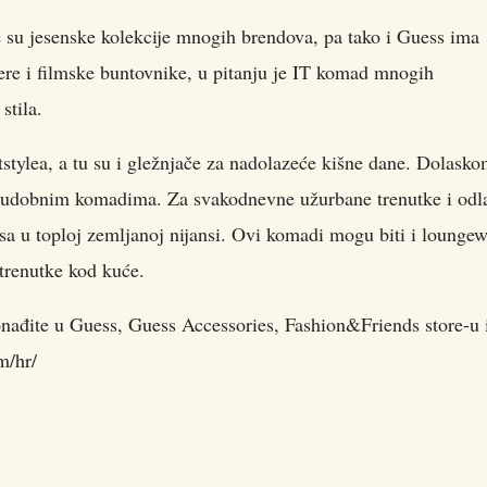
e su jesenske kolekcije mnogih brendova, pa tako i Guess ima
kere i filmske buntovnike, u pitanju je IT komad mnogih
stila.
tstylea, a tu su i gležnjače za nadolazeće kišne dane. Dolask
 udobnim komadima. Za svakodnevne užurbane trenutke i odl
sa u toploj zemljanoj nijansi. Ovi komadi mogu biti i loungew
trenutke kod kuće.
onađite u Guess, Guess Accessories, Fashion&Friends store-u i
m/hr/