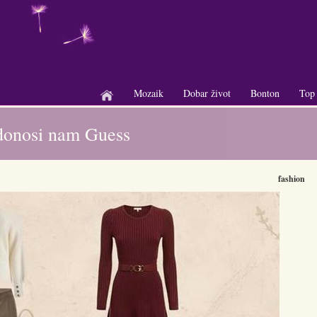
Mozaik
Dobar život
Bonton
Top
+
+
+
e donosi nam Guess
fashion