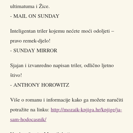
ultimatuma i Žice.
- MAIL ON SUNDAY
Inteligentan triler kojemu nećete moći odoljeti –
pravo remek-djelo!
- SUNDAY MIRROR
Sjajan i izvanredno napisan triler, odlično ljetno
štivo!
- ANTHONY HOROWITZ
Više o romanu i informacije kako ga možete naručiti
potražite na linku:
http://mozaik-knjiga.hr/knjige/ja-
sam-hodocasnik/