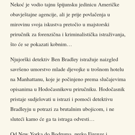
Nekoć je vodio tajnu špijunsku jedinicu Američke
obavještajne agencije, ali je prije povlačenja u
mirovinu svoja iskustva pretočio u majstorski
priručnik za forenzična i kriminalistička istraživanja,
što će se pokazati kobnim…
Njujorški detektiv Ben Bradley istražuje naizgled
savršeno umorstvo mlade djevojke u trošnom hotelu
na Manhattanu, koje je počinjeno prema slučajevima
opisanima u Hodočasnikovu priručniku. Hodočasnik
pristaje sudjelovati u istrazi i pomoći detektivu
Bradleyju u potrazi za brutalnim ubojicom, i ne
sluteći kamo će ga ta istraga odvesti…
Od New Yorka do Bodruma, preko Firenze i