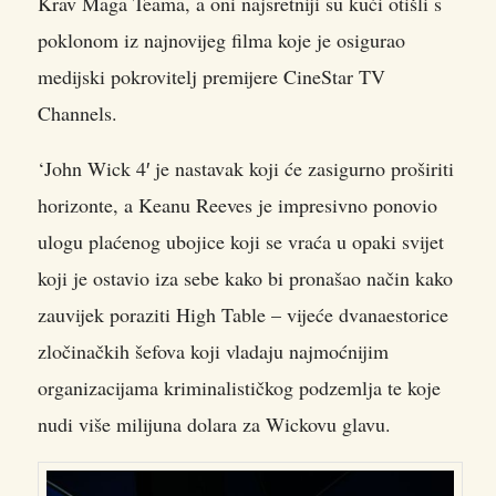
Krav Maga Teama, a oni najsretniji su kući otišli s
poklonom iz najnovijeg filma koje je osigurao
medijski pokrovitelj premijere CineStar TV
Channels.
‘John Wick 4′ je nastavak koji će zasigurno proširiti
horizonte, a Keanu Reeves je impresivno ponovio
ulogu plaćenog ubojice koji se vraća u opaki svijet
koji je ostavio iza sebe kako bi pronašao način kako
zauvijek poraziti High Table – vijeće dvanaestorice
zločinačkih šefova koji vladaju najmoćnijim
organizacijama kriminalističkog podzemlja te koje
nudi više milijuna dolara za Wickovu glavu.