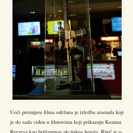
Uoči premijere filma održana je izložba arsenala koji
je do sada viđen u filmovima koji prikazuju Keanua
Reevesa kao briljantnog akcijskog heroja. Riječ je o