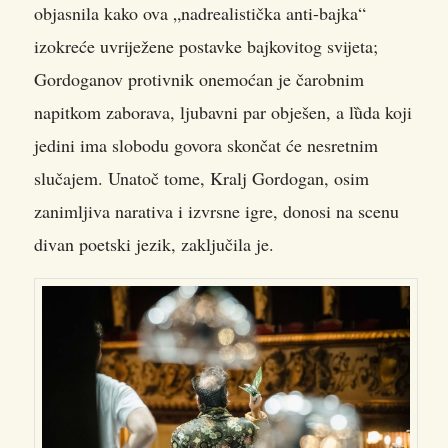
objasnila kako ova „nadrealistička anti-bajka“
izokreće uvriježene postavke bajkovitog svijeta;
Gordoganov protivnik onemoćan je čarobnim
napitkom zaborava, ljubavni par obješen, a lȕda koji
jedini ima slobodu govora skončat će nesretnim
slučajem. Unatoč tome, Kralj Gordogan, osim
zanimljiva narativa i izvrsne igre, donosi na scenu
divan poetski jezik, zaključila je.