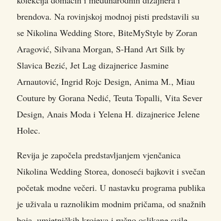
brendova. Na rovinjskoj modnoj pisti predstavili su
se Nikolina Wedding Store, BiteMyStyle by Zoran
Aragović, Silvana Morgan, S-Hand Art Silk by
Slavica Bezić, Jet Lag dizajnerice Jasmine
Arnautović, Ingrid Rojc Design, Anima M., Miau
Couture by Gorana Nedić, Teuta Topalli, Vita Sever
Design, Anais Moda i Yelena H. dizajnerice Jelene
Holec.
Revija je započela predstavljanjem vjenčanica
Nikolina Wedding Storea, donoseći bajkovit i svečan
početak modne večeri. U nastavku programa publika
je uživala u raznolikim modnim pričama, od snažnih
boja, umjetničkih krojeva i ručno oslikane svile,