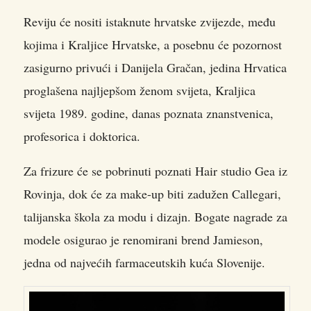
Reviju će nositi istaknute hrvatske zvijezde, među
kojima i Kraljice Hrvatske, a posebnu će pozornost
zasigurno privući i Danijela Gračan, jedina Hrvatica
proglašena najljepšom ženom svijeta, Kraljica
svijeta 1989. godine, danas poznata znanstvenica,
profesorica i doktorica.
Za frizure će se pobrinuti poznati Hair studio Gea iz
Rovinja, dok će za make-up biti zadužen Callegari,
talijanska škola za modu i dizajn. Bogate nagrade za
modele osigurao je renomirani brend Jamieson,
jedna od najvećih farmaceutskih kuća Slovenije.