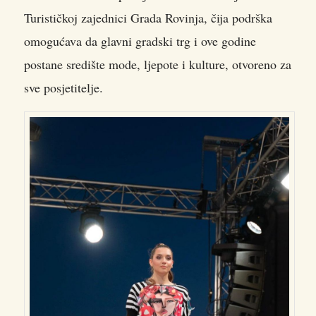
Turističkoj zajednici Grada Rovinja, čija podrška
omogućava da glavni gradski trg i ove godine
postane središte mode, ljepote i kulture, otvoreno za
sve posjetitelje.