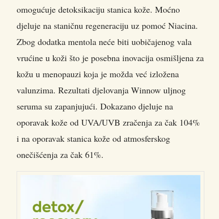
omogućuje detoksikaciju stanica kože. Moćno
djeluje na staničnu regeneraciju uz pomoć Niacina.
Zbog dodatka mentola neće biti uobičajenog vala
vrućine u koži što je posebna inovacija osmišljena za
kožu u menopauzi koja je možda već izložena
valunzima. Rezultati djelovanja Winnow uljnog
seruma su zapanjujući. Dokazano djeluje na
oporavak kože od UVA/UVB zračenja za čak 104%
i na oporavak stanica kože od atmosferskog
onečišćenja za čak 61%.