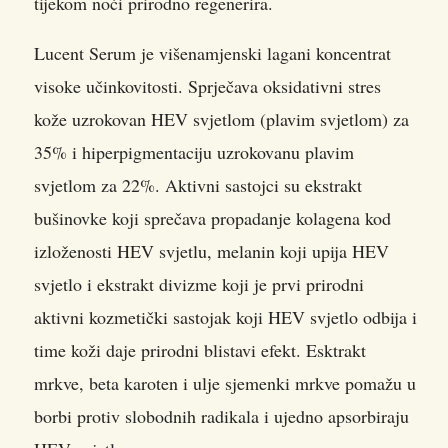
tijekom noći prirodno regenerira.
Lucent Serum je višenamjenski lagani koncentrat
visoke učinkovitosti. Sprječava oksidativni stres
kože uzrokovan HEV svjetlom (plavim svjetlom) za
35% i hiperpigmentaciju uzrokovanu plavim
svjetlom za 22%. Aktivni sastojci su ekstrakt
bušinovke koji sprečava propadanje kolagena kod
izloženosti HEV svjetlu, melanin koji upija HEV
svjetlo i ekstrakt divizme koji je prvi prirodni
aktivni kozmetički sastojak koji HEV svjetlo odbija i
time koži daje prirodni blistavi efekt. Esktrakt
mrkve, beta karoten i ulje sjemenki mrkve pomažu u
borbi protiv slobodnih radikala i ujedno apsorbiraju