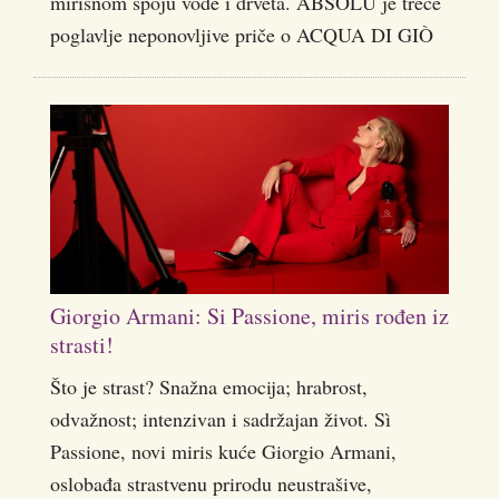
mirisnom spoju vode i drveta. ABSOLU je treće
poglavlje neponovljive priče o ACQUA DI GIÒ
Giorgio Armani: Si Passione, miris rođen iz
strasti!
Što je strast? Snažna emocija; hrabrost,
odvažnost; intenzivan i sadržajan život. Sì
Passione, novi miris kuće Giorgio Armani,
oslobađa strastvenu prirodu neustrašive,