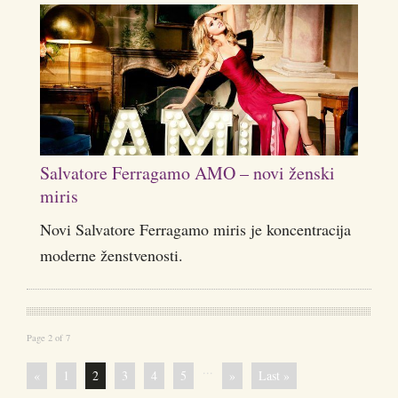
Salvatore Ferragamo AMO – novi ženski
miris
Novi Salvatore Ferragamo miris je koncentracija
moderne ženstvenosti.
Page 2 of 7
...
«
1
2
3
4
5
»
Last »