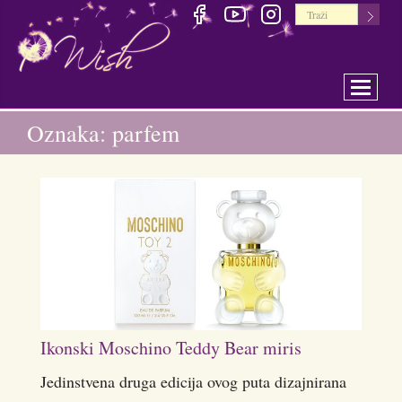
Toggle 
Oznaka: parfem
Ikonski Moschino Teddy Bear miris
Jedinstvena druga edicija ovog puta dizajnirana