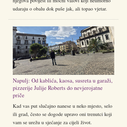
njegova povijest ili moćni valovi koji neumorno
udaraju o obalu dok puše jak, ali topao vjetar.
Napulj: Od kablića, kaosa, susreta u garaži,
pizzerije Julije Roberts do nevjerojatne
priče
Kad vas put slučajno nanese u neko mjesto, selo
ili grad, često se dogode upravo oni trenutci koji
vam se urežu u sjećanje za cijeli život.