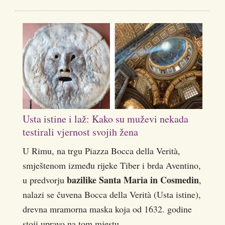
Usta istine i laž: Kako su muževi nekada
testirali vjernost svojih žena
U Rimu, na trgu Piazza Bocca della Verità,
smještenom između rijeke Tiber i brda Aventino,
bazilike Santa Maria in Cosmedin
u predvorju
,
nalazi se čuvena Bocca della Verità (Usta istine),
drevna mramorna maska koja od 1632. godine
stoji upravo na tom mjestu.