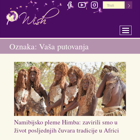
Toggle 
Oznaka: Vaša putovanja
Namibijsko pleme Himba: zavirili smo u
život posljednjih čuvara tradicije u Africi