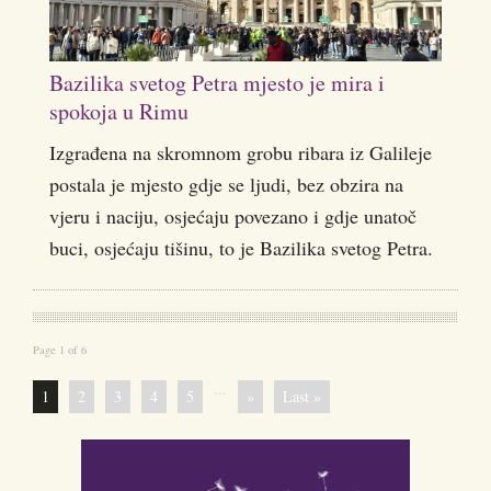
Bazilika svetog Petra mjesto je mira i
spokoja u Rimu
Izgrađena na skromnom grobu ribara iz Galileje
postala je mjesto gdje se ljudi, bez obzira na
vjeru i naciju, osjećaju povezano i gdje unatoč
buci, osjećaju tišinu, to je Bazilika svetog Petra.
Page 1 of 6
...
1
2
3
4
5
»
Last »