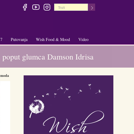
 7
Putovanja
Wish Food & Mood
Video
+
+
la poput glumca Damson Idrisa
moda