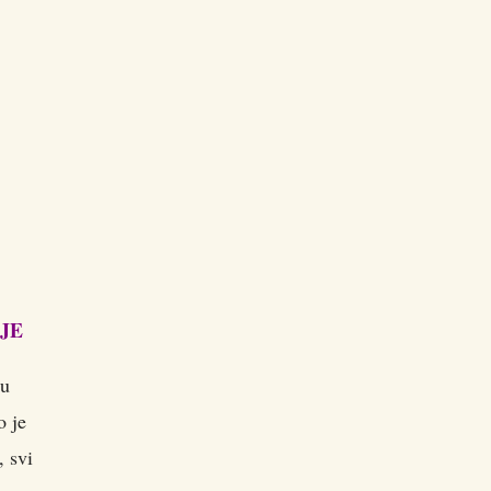
JE
 u
o je
, svi