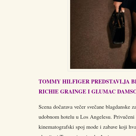
TOMMY HILFIGER PREDSTAVLJA B
RICHIE GRAINGE I GLUMAC DAMS
Scena dočarava večer svečane blagdanske za
udobnom hotelu u Los Angelesu. Privučeni l
kinematografski spoj mode i zabave koji hvat