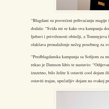
“Blagdani su posvećeni prihvaćanju magije i
dodala: “Sviđa mi se kako ova kampanja doč
ljubavi i privrženosti obitelji, a Tommyje
olakšava pronalaženje nečeg posebnog za s
“Predblagdanska kampanja sa Sofijom za men
rekao je Damson Idris te nastavio: “Odijeva
izuzetno, bilo želite li ostaviti cool dojam
ostaviti trajan, upečatljiv dojam na svakoj pr