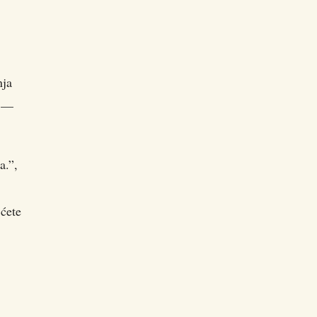
nja
a —
a.”,
 ćete