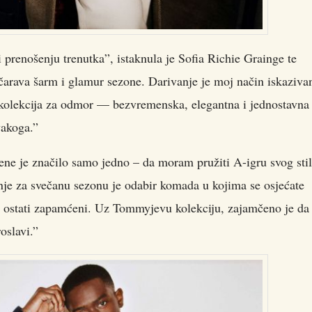
 prenošenju trenutka”, istaknula je Sofia Richie Grainge te
arava šarm i glamur sezone. Darivanje je moj način iskaziva
va kolekcija za odmor — bezvremenska, elegantna i jednostavn
vakoga.”
e je značilo samo jedno – da moram pružiti A-igru svog stil
nje za svečanu sezonu je odabir komada u kojima se osjećate
 ili ostati zapamćeni. Uz Tommyjevu kolekciju, zajamčeno je da
oslavi.”