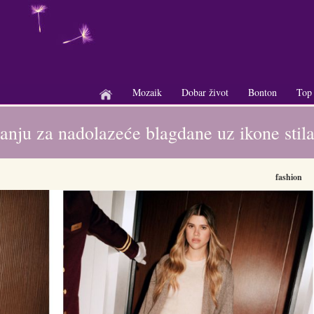
Mozaik
Dobar život
Bonton
Top
+
+
+
anju za nadolazeće blagdane uz ikone sti
fashion