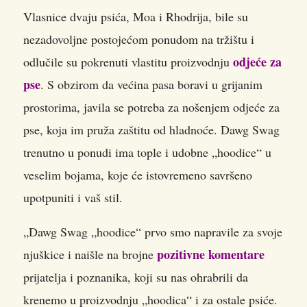
Vlasnice dvaju psića, Moa i Rhodrija, bile su
nezadovoljne postojećom ponudom na tržištu i
odjeće za
odlučile su pokrenuti vlastitu proizvodnju
pse
. S obzirom da većina pasa boravi u grijanim
prostorima, javila se potreba za nošenjem odjeće za
pse, koja im pruža zaštitu od hladnoće. Dawg Swag
trenutno u ponudi ima tople i udobne „hoodice“ u
veselim bojama, koje će istovremeno savršeno
upotpuniti i vaš stil.
„Dawg Swag „hoodice“ prvo smo napravile za svoje
pozitivne komentare
njuškice i naišle na brojne
prijatelja i poznanika, koji su nas ohrabrili da
krenemo u proizvodnju „hoodica“ i za ostale psiće.