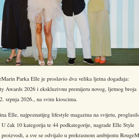
rin Parka Elle je proslavio dva velika ljetna događaja:
uty Awards 2026
i ekskluzivnu premijeru novog, ljetnog broja
, 2. srpnja 2026., na svim kioscima.
a Elle, najpoznatijeg lifestyle magazina na svijetu, proglasil
i. U čak 10 kategorija te 44 podkategorije, nagrade Elle Style
y proizvodi, a sve se odvijalo u prekrasnom ambijentu RougeM