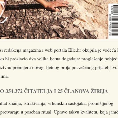
isi redakcija magazina i web portala Elle.hr okupila je vodeća 
 bi proslavio dva velika ljetna događaja: proglašenje pobjed
zivnu premijeru novog, ljetnog broja posvećenog prijateljstvu
cima.
354.372 ČITATELJA I 25 ČLANOVA ŽIRIJA
ltat znanja, istraživanja, vrhunskih sastojaka, promišljenog
pretvaraju u poseban ritual. Upravo takvu kvalitetu, koja jamč