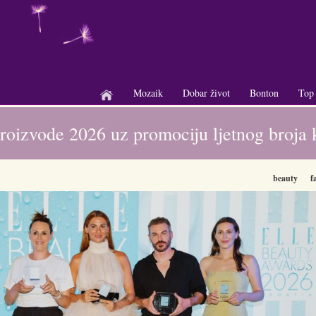
Mozaik
Dobar život
Bonton
Top
+
+
+
roizvode 2026 uz promociju ljetnog broja koj
beauty
f