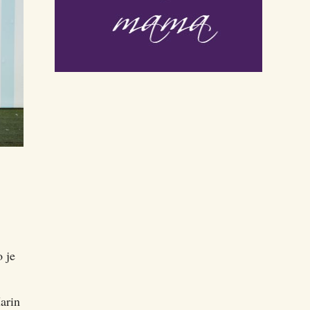
o je
arin