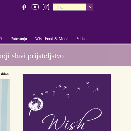
 7
Putovanja
Wish Food & Mood
Video
+
+
i slavi prijateljstvo
ashion