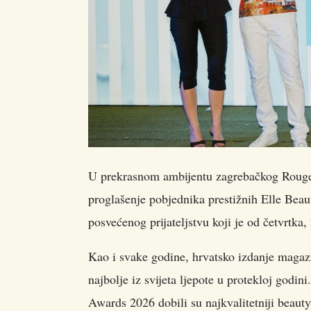
U prekrasnom ambijentu zagrebačkog RougeMa
proglašenje pobjednika prestižnih Elle Bea
posvećenog prijateljstvu koji je od četvrtka
Kao i svake godine, hrvatsko izdanje magazin
najbolje iz svijeta ljepote u protekloj godin
Awards 2026 dobili su najkvalitetniji beaut