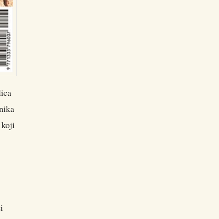
lica
nika
 koji
i