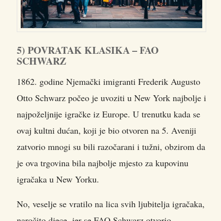
5) POVRATAK KLASIKA – FAO
SCHWARZ
1862. godine Njemački imigranti Frederik Augusto
Otto Schwarz počeo je uvoziti u New York najbolje i
najpoželjnije igračke iz Europe. U trenutku kada se
ovaj kultni dućan, koji je bio otvoren na 5. Aveniji
zatvorio mnogi su bili razočarani i tužni, obzirom da
je ova trgovina bila najbolje mjesto za kupovinu
igračaka u New Yorku.
No, veselje se vratilo na lica svih ljubitelja igračaka,
naročito djece, jer se FAO Schwarz otvorio