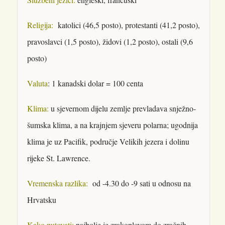
Religija:
katolici (46,5 posto), protestanti (41,2 posto),
pravoslavci (1,5 posto), židovi (1,2 posto), ostali (9,6
posto)
Valuta
: 1 kanadski dolar = 100 centa
Klima:
u sjevernom dijelu zemlje prevladava snježno-
šumska klima, a na krajnjem sjeveru polarna; ugodnija
klima je uz Pacifik, područje Velikih jezera i dolinu
rijeke St. Lawrence.
Vremenska razlika:
od -4.30 do -9 sati u odnosu na
Hrvatsku
Kako putovati:
najbolje je zrakoplovom do zračnih