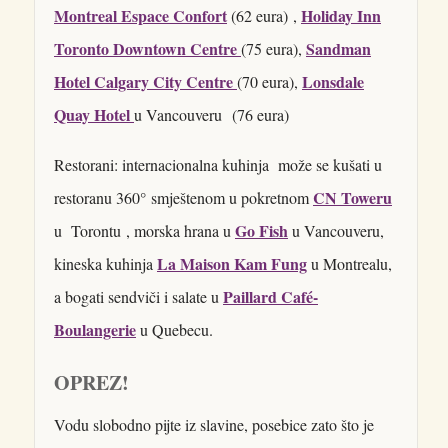
Montreal Espace Confort
Holiday Inn
(62 eura) ,
Toronto Downtown Centre
Sandman
(75 eura),
Hotel Calgary City Centre
Lonsdale
(70 eura),
Quay Hotel
u Vancouveru (76 eura)
Restorani: internacionalna kuhinja može se kušati u
CN Toweru
restoranu 360° smještenom u pokretnom
Go Fish
u Torontu , morska hrana u
u Vancouveru,
La Maison Kam Fung
kineska kuhinja
u Montrealu,
Paillard Café-
a bogati sendviči i salate u
Boulangerie
u Quebecu.
OPREZ!
Vodu slobodno pijte iz slavine, posebice zato što je