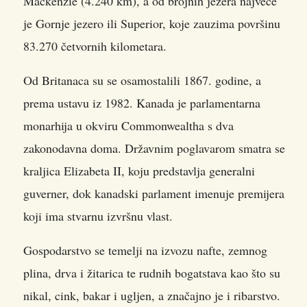
Mackenzie (4.240 km), a od brojnih jezera najveće
je Gornje jezero ili Superior, koje zauzima površinu
83.270 četvornih kilometara.
Od Britanaca su se osamostalili 1867. godine, a
prema ustavu iz 1982. Kanada je parlamentarna
monarhija u okviru Commonwealtha s dva
zakonodavna doma. Državnim poglavarom smatra se
kraljica Elizabeta II, koju predstavlja generalni
guverner, dok kanadski parlament imenuje premijera
koji ima stvarnu izvršnu vlast.
Gospodarstvo se temelji na izvozu nafte, zemnog
plina, drva i žitarica te rudnih bogatstava kao što su
nikal, cink, bakar i ugljen, a značajno je i ribarstvo.