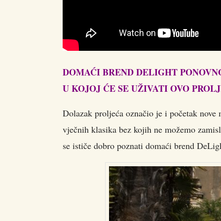
DOMAĆI BREND DELIGHT PONOVN
U KOJOJ ĆE SE UŽIVATI OVO PROL
Dolazak proljeća označio je i početak nove 
vječnih klasika bez kojih ne možemo zamisli
se ističe dobro poznati domaći brend DeLig