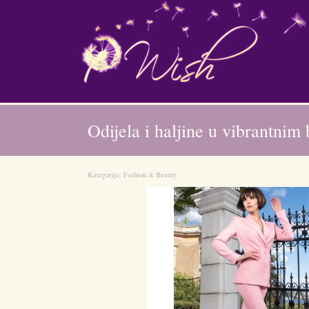
Odijela i haljine u vibrantnim
Kategorija:
Fashion & Beauty