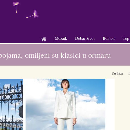
Mozaik
Dobar život
Bonton
Top
+
+
+
 bojama, omiljeni su klasici u ormaru
fashion
h