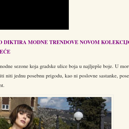
O DIKTIRA MODNE TRENDOVE NOVOM KOLEKCI
JEĆE
modne sezone koja gradske ulice boja u najljepše boje. U mor
ti niti jednu posebnu prigodu, kao ni poslovne sastanke, pos
ht.