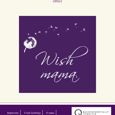
obići
Impressum
Uvjeti korišenja
O nama