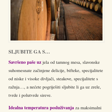
SLJUBITE GA S…
Savršeno paše uz
jela od tamnog mesa, slavonske
suhomesnate začinjene delicije, bifteke, specijalitete
od niske i visoke divljači, steakove, specijalitete s
ražnja…, a nećete pogriješiti sljubite li ga uz zrele,
tvrde i polutvrde sireve.
Idealna temperatura posluživanja
za maksimalni