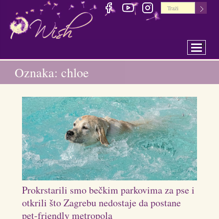
Toggle 
Oznaka: chloe
Prokrstarili smo bečkim parkovima za pse i
otkrili što Zagrebu nedostaje da postane
pet-friendly metropola