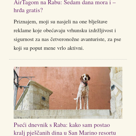
AirTagom na Rabu: Sedam dana mora i –
hrđa gratis?
Priznajem, moji su nasjeli na one blještave
reklame koje obećavaju vrhunsku izdržljivost i
sigurnost za nas četveronožne avanturiste, za pse
koji su poput mene vrlo aktivni.
Pseći dnevnik s Raba: kako sam postao
kralj pješčanih dina u San Marino resortu