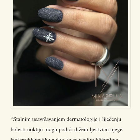
“Stalnim usavršavanjem dermatologije i liječenju
bolesti noktiju mogu podići dižem ljestvicu njege
kod problematike nokta, te se svojim klijentima