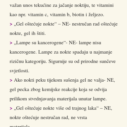
važan unos tekućine za jačanje noktiju, te vitamini
kao npr. vitamin c, vitamin b, biotin i željezo.
>
„Gel oštećuje nokte“ – NE- nestručan rad oštećuje
nokte, gel ih štiti.
>
„Lampe su kancerogene“- NE- lampe nisu
kancerogene. Lampe za nokte spadaju u najmanje
rizičnu kategoriju. Sigurnije su od prirodne sunčeve
svjetlosti.
>
Ako nokti peku tijekom sušenja gel ne valja- NE,
gel pecka zbog kemijske reakcije koja se odvija
prilikom stvrdnjavanja materijala unutar lampe.
>
„Gel oštećuje nokte više od trajnog laka“ – NE,
nokte oštećuje nestručan rad, ne vrsta
materijala.