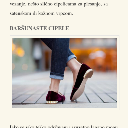
vezanje, nešto slično cipelicama za plesanje, sa
satenskom ili kožnom vrpcom.
BARŠUNASTE CIPELE
Iako se jako teško održavaju i izuzetno lagano mogu