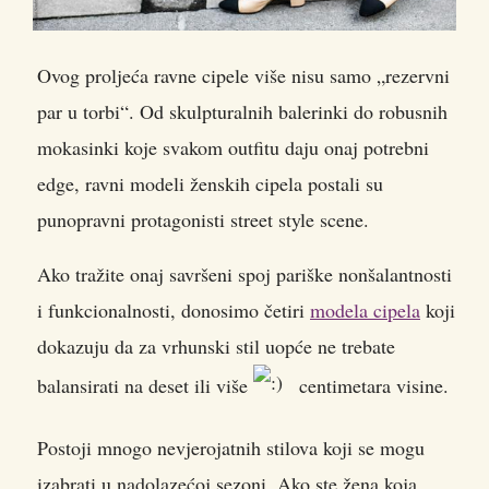
Ovog proljeća ravne cipele više nisu samo „rezervni
par u torbi“. Od skulpturalnih balerinki do robusnih
mokasinki koje svakom outfitu daju onaj potrebni
edge, ravni modeli ženskih cipela postali su
punopravni protagonisti street style scene.
Ako tražite onaj savršeni spoj pariške nonšalantnosti
i funkcionalnosti, donosimo četiri
modela cipela
koji
dokazuju da za vrhunski stil uopće ne trebate
balansirati na deset ili više
centimetara visine.
Postoji mnogo nevjerojatnih stilova koji se mogu
izabrati u nadolazećoj sezoni. Ako ste žena koja