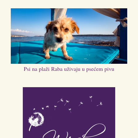
Psi na plaži Raba uživaju u psećem pivu