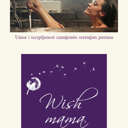
Umor i iscrpljenost zamijenite sretnijim jutrima