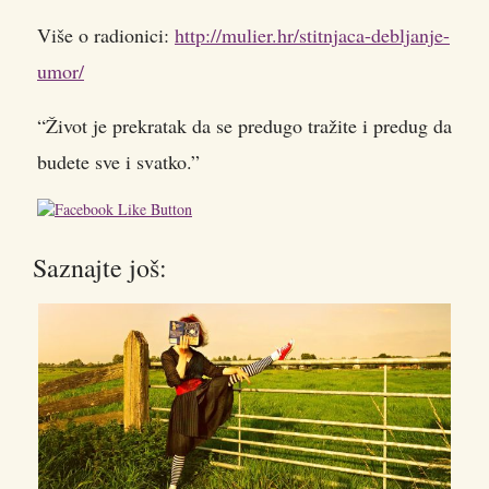
Više o radionici:
http://mulier.hr/stitnjaca-debljanje-
umor/
“Život je prekratak da se predugo tražite i predug da
budete sve i svatko.”
Saznajte još: