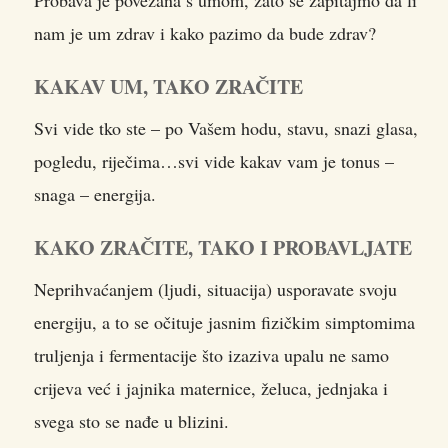
Probava je povezana s umom, zato se zapitajmo da li
nam je um zdrav i kako pazimo da bude zdrav?
KAKAV UM, TAKO ZRAČITE
Svi vide tko ste – po Vašem hodu, stavu, snazi glasa,
pogledu, riječima…svi vide kakav vam je tonus –
snaga – energija.
KAKO ZRAČITE, TAKO I PROBAVLJATE
Neprihvaćanjem (ljudi, situacija) usporavate svoju
energiju, a to se očituje jasnim fizičkim simptomima
truljenja i fermentacije što izaziva upalu ne samo
crijeva već i jajnika maternice, želuca, jednjaka i
svega sto se nađe u blizini.