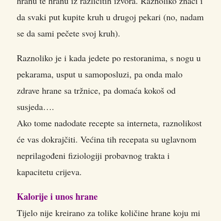
hranu te hranu iz različitih izvora. Raznoliko znači i
da svaki put kupite kruh u drugoj pekari (no, nadam
se da sami pečete svoj kruh).
Raznoliko je i kada jedete po restoranima, s nogu u
pekarama, usput u samoposluzi, pa onda malo
zdrave hrane sa tržnice, pa domaća kokoš od
susjeda….
Ako tome nadodate recepte sa interneta, raznolikost
će vas dokrajčiti. Većina tih recepata su uglavnom
neprilagođeni fiziologiji probavnog trakta i
kapacitetu crijeva.
Kalorije i unos hrane
Tijelo nije kreirano za tolike količine hrane koju mi