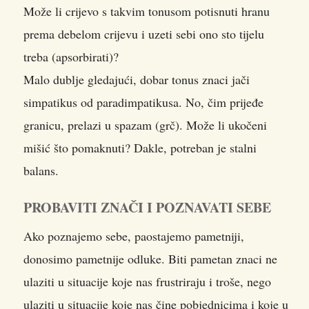
Može li crijevo s takvim tonusom potisnuti hranu
prema debelom crijevu i uzeti sebi ono sto tijelu
treba (apsorbirati)?
Malo dublje gledajući, dobar tonus znaci jači
simpatikus od paradimpatikusa. No, čim prijeđe
granicu, prelazi u spazam (grč). Može li ukočeni
mišić što pomaknuti? Dakle, potreban je stalni
balans.
PROBAVITI ZNAČI I POZNAVATI SEBE
Ako poznajemo sebe, paostajemo pametniji,
donosimo pametnije odluke. Biti pametan znaci ne
ulaziti u situacije koje nas frustriraju i troše, nego
ulaziti u situacije koje nas čine pobjednicima i koje u