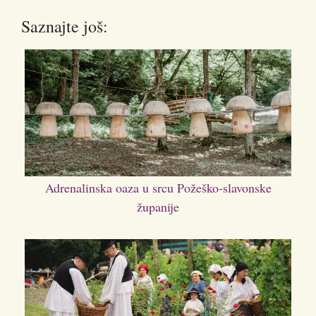
Saznajte još:
Adrenalinska oaza u srcu Požeško-slavonske
županije