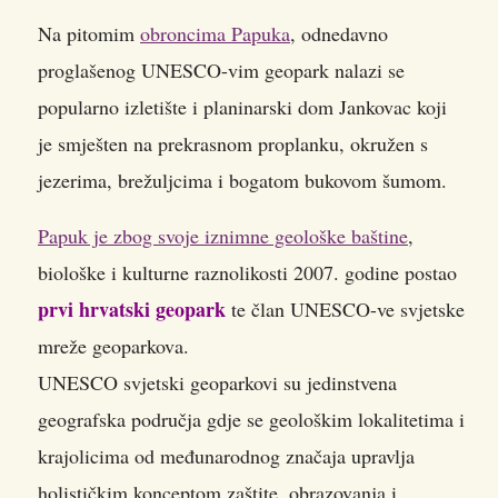
Na pitomim
obroncima Papuka
, odnedavno
proglašenog UNESCO-vim geopark nalazi se
popularno izletište i planinarski dom Jankovac koji
je smješten na prekrasnom proplanku, okružen s
jezerima, brežuljcima i bogatom bukovom šumom.
Papuk je zbog svoje iznimne geološke baštine
,
biološke i kulturne raznolikosti 2007. godine postao
prvi hrvatski geopark
te član UNESCO-ve svjetske
mreže geoparkova.
UNESCO svjetski geoparkovi su jedinstvena
geografska područja gdje se geološkim lokalitetima i
krajolicima od međunarodnog značaja upravlja
holističkim konceptom zaštite, obrazovanja i