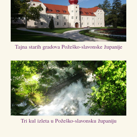
Tajna starih gradova Požeško-slavonske županije
Tri kul izleta u Požeško-slavonsku županiju