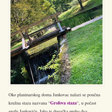
Oko planinarskog doma Jankovac nalazi se poučna
Grofova staza
kružna staza nazvana “
“, u počast
grofu Jankoviću. Iako je dugačka preko dva