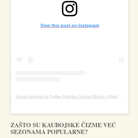
View this post on Instagram
A
post shared by Petite Paloma Cowgirl Boots (@petitepaloma)
ZAŠTO SU KAUBOJSKE ČIZME VEĆ
SEZONAMA POPULARNE?