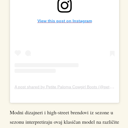
View this post on Instagram
A
post shared by Petite Paloma Cowgirl Boots (@petitepaloma)
Modni dizajneri i high-street brendovi iz sezone u
sezonu interpretiraju ovaj klasičan model na različite