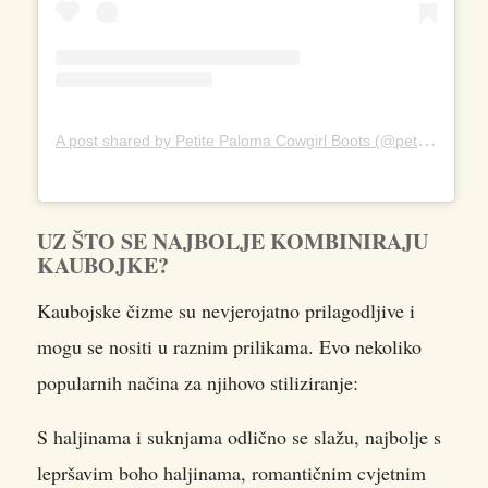
A
post shared by Petite Paloma Cowgirl Boots (@petitepaloma)
UZ ŠTO SE NAJBOLJE KOMBINIRAJU
KAUBOJKE?
Kaubojske čizme su nevjerojatno prilagodljive i
mogu se nositi u raznim prilikama. Evo nekoliko
popularnih načina za njihovo stiliziranje:
S haljinama i suknjama odlično se slažu, najbolje s
lepršavim boho haljinama, romantičnim cvjetnim