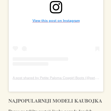
View this post on Instagram
A
post shared by Petite Paloma Cowgirl Boots (@petitepaloma)
NAJPOPULARNIJI MODELI KAUBOJKA
Danas na tržištu postoji široka ponuda ženskih