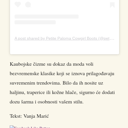
A
post shared by Petite Paloma Cowgirl Boots (@petitepaloma)
Kaubojske čizme su dokaz da moda voli
bezvremenske klasike koji se iznova prilagođavaju
suvremenim trendovima. Bilo da ih nosite uz
haljinu, traperice ili kožne hlače, sigurno će dodati
dozu šarma i osobnosti vašem stilu.
Tekst: Vanja Marić