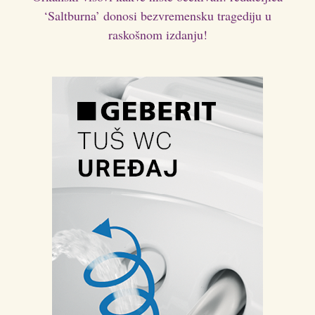
‘Saltburna’ donosi bezvremensku tragediju u
raskošnom izdanju!