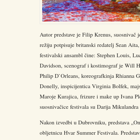
Autor predstave je Filip Krenus, suosnivač 
režiju potpisuje britanski redatelj Sean Ai
festivalski ansambl čine: Stephen Louis, L
Davidson, scenograf i kostimograf je Will H
Philip D`Orleans, koreografkinja Rhianna G
Donelly, inspicijentica Virginia Bolfek, maj
Maroje Kurajica, frizure i make up Ivana Ple
suosnivačice festivala su Darija Mikulandra 
Nakon izvedbi u Dubrovniku, predstava „One 
obljetnicu Hvar Summer Festivala. Predstava