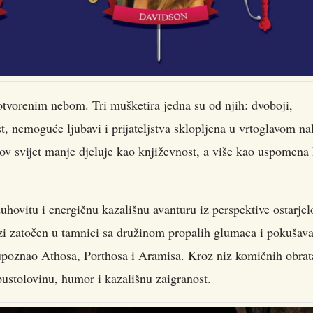
 otvorenim nebom. Tri mušketira jedna su od njih: dvoboji,
t, nemoguće ljubavi i prijateljstva sklopljena u vrtoglavom na
v svijet manje djeluje kao književnost, a više kao uspomena 
uhovitu i energičnu kazališnu avanturu iz perspektive ostarjel
azi zatočen u tamnici sa družinom propalih glumaca i pokušav
 upoznao Athosa, Porthosa i Aramisa. Kroz niz komičnih obrat
pustolovinu, humor i kazališnu zaigranost.