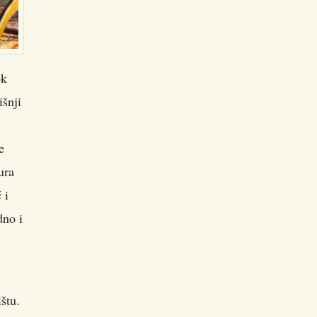
ok
išnji
e
ura
 i
dno i
štu.