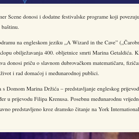
r Scene donosi i dodatne festivalske programe koji povezuj
 baštinu.
onodramu na engleskom jeziku „A Wizard in the Cave” („Čarob
 sklopu obilježavanja 400. obljetnice smrti Marina Getaldića. 
tava donosi priču o slavnom dubrovačkom matematičaru, fiziča
 život i rad domaćoj i međunarodnoj publici.
nja s Domom Marina Držića – predstavljanje engleskog prijevo
đer u prijevodu Filipa Krenusa. Posebnu međunarodnu vrijedn
davno predstavljeno kroz dramsko čitanje na York Internationa