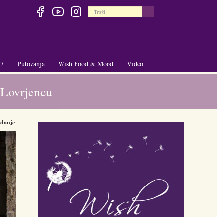
 7
Putovanja
Wish Food & Mood
Video
+
+
 Lovrjencu
đanje