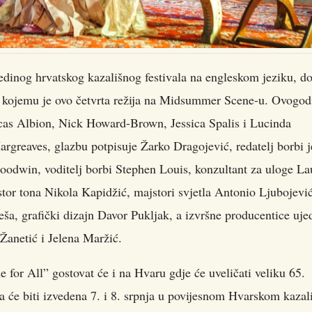
jedinog hrvatskog kazališnog festivala na engleskom jeziku, d
ta, kojemu je ovo četvrta režija na Midsummer Scene-u. Ovogod
ucas Albion, Nick Howard-Brown, Jessica Spalis i Lucinda
argreaves, glazbu potpisuje Žarko Dragojević, redatelj borbi j
oodwin, voditelj borbi Stephen Louis, konzultant za uloge La
stor tona Nikola Kapidžić, majstori svjetla Antonio Ljubojević
ša, grafički dizajn Davor Pukljak, a izvršne producentice uje
Žanetić i Jelena Maržić.
for All” gostovat će i na Hvaru gdje će uveličati veliku 65.
 će biti izvedena 7. i 8. srpnja u povijesnom Hvarskom kazali