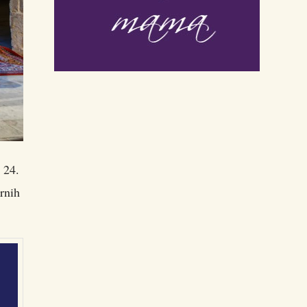
 24.
rnih