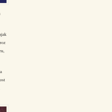
u
njak
Kroz
ru,
da
ost
l