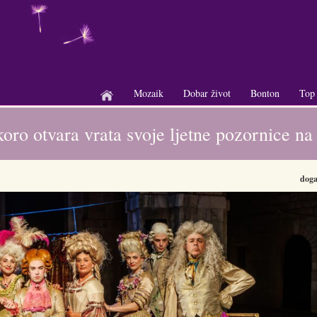
Mozaik
Dobar život
Bonton
Top
+
+
+
ro otvara vrata svoje ljetne pozornice na
doga