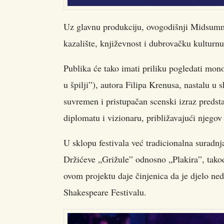
Uz glavnu produkciju, ovogodišnji Midsumme
kazalište, književnost i dubrovačku kulturnu
Publika će tako imati priliku pogledati m
u špilji”), autora Filipa Krenusa, nastalu u
suvremen i pristupačan scenski izraz preds
diplomatu i vizionaru, približavajući njegov
U sklopu festivala već tradicionalna surad
Držićeve „Grižule” odnosno „Plakira”, tako
ovom projektu daje činjenica da je djelo ne
Shakespeare Festivalu.