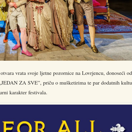
vara vrata svoje ljetne pozornice na Lovrjencu, donoseći od
uru „JEDAN ZA SVE”
, priču o mušketirima te par dodatnih kultu
rni karakter festivala.