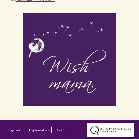
Impressum
Uvjeti korišenja
O nama