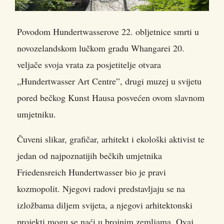
Povodom Hundertwasserove 22. obljetnice smrti u
novozelandskom lučkom gradu Whangarei 20.
veljače svoja vrata za posjetitelje otvara
„Hundertwasser Art Centre”
, drugi muzej u svijetu
pored bečkog Kunst Hausa posvećen ovom slavnom
umjetniku.
Čuveni slikar, grafičar, arhitekt i ekološki aktivist te
jedan od najpoznatijih bečkih umjetnika
Friedensreich Hundertwasser bio je pravi
kozmopolit. Njegovi radovi predstavljaju se na
izložbama diljem svijeta, a njegovi arhitektonski
projekti mogu se naći u brojnim zemljama. Ovaj