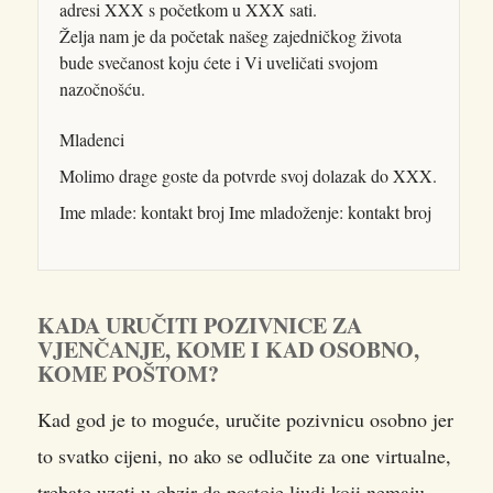
adresi XXX s početkom u XXX sati.
Želja nam je da početak našeg zajedničkog života
bude svečanost koju ćete i Vi uveličati svojom
nazočnošću.
Mladenci
Molimo drage goste da potvrde svoj dolazak do XXX.
Ime mlade: kontakt broj Ime mladoženje: kontakt broj
KADA URUČITI POZIVNICE ZA
VJENČANJE, KOME I KAD OSOBNO,
KOME POŠTOM?
Kad god je to moguće, uručite pozivnicu osobno jer
to svatko cijeni, no ako se odlučite za one virtualne,
trebate uzeti u obzir da postoje ljudi koji nemaju