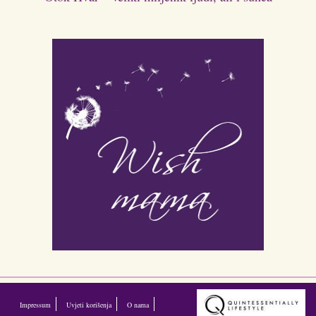
Impressum
Uvjeti korišenja
O nama