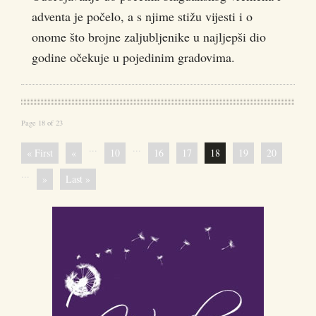
adventa je počelo, a s njime stižu vijesti i o
onome što brojne zaljubljenike u najljepši dio
godine očekuje u pojedinim gradovima.
Page 18 of 23
...
...
« First
«
10
16
17
18
19
20
...
»
Last »