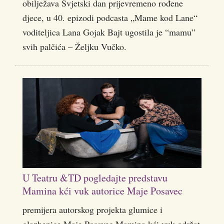
obilježava Svjetski dan prijevremeno rođene
djece, u 40. epizodi podcasta „Mame kod Lane“
voditeljica Lana Gojak Bajt ugostila je “mamu”
svih palčića – Željku Vučko.
U Teatru &TD pogledajte predstavu
Mamina kći vuk autorice Maje Posavec
premijera autorskog projekta glumice i
glazbenice Maje Posavec Mamina kći vuk održat