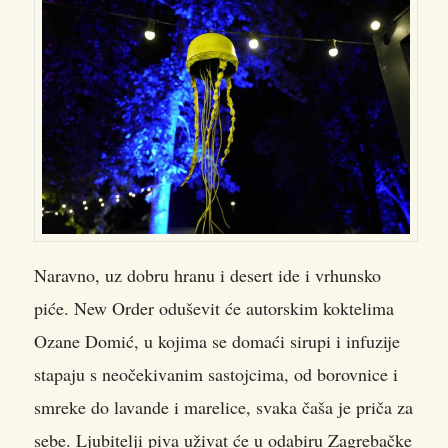
Naravno, uz dobru hranu i desert ide i vrhunsko
piće. New Order oduševit će autorskim koktelima
Ozane Domić, u kojima se domaći sirupi i infuzije
stapaju s neočekivanim sastojcima, od borovnice i
smreke do lavande i marelice, svaka čaša je priča za
sebe. Ljubitelji piva uživat će u odabiru Zagrebačke