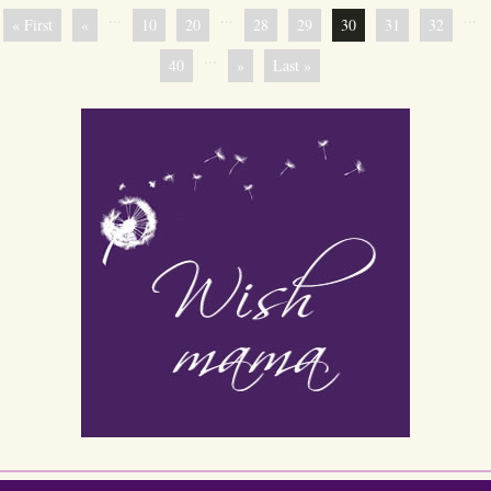
...
...
...
« First
«
10
20
28
29
30
31
32
...
40
»
Last »