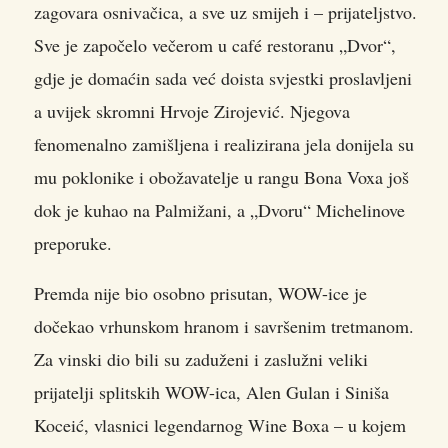
zagovara osnivačica, a sve uz smijeh i – prijateljstvo.
Sve je započelo večerom u café restoranu „Dvor“,
gdje je domaćin sada već doista svjestki proslavljeni
a uvijek skromni Hrvoje Zirojević. Njegova
fenomenalno zamišljena i realizirana jela donijela su
mu poklonike i obožavatelje u rangu Bona Voxa još
dok je kuhao na Palmižani, a „Dvoru“ Michelinove
preporuke.
Premda nije bio osobno prisutan, WOW-ice je
dočekao vrhunskom hranom i savršenim tretmanom.
Za vinski dio bili su zaduženi i zaslužni veliki
prijatelji splitskih WOW-ica, Alen Gulan i Siniša
Koceić, vlasnici legendarnog Wine Boxa – u kojem