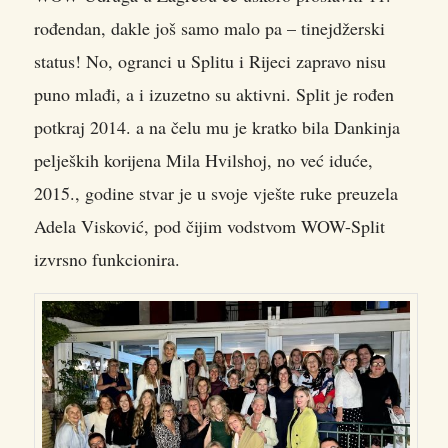
rođendan, dakle još samo malo pa – tinejdžerski
status!
No, ogranci u Splitu i Rijeci zapravo nisu
puno mlađi, a i izuzetno su aktivni. Split je rođen
potkraj 2014. a na čelu mu je kratko bila Dankinja
peljeških korijena Mila Hvilshoj, no već iduće,
2015., godine stvar je u svoje vješte ruke preuzela
Adela Visković, pod čijim vodstvom WOW-Split
izvrsno funkcionira.