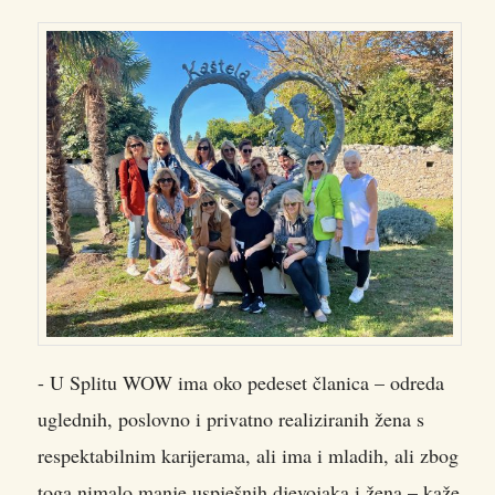
- U Splitu WOW ima oko pedeset članica – odreda
uglednih, poslovno i privatno realiziranih žena s
respektabilnim karijerama, ali ima i mladih, ali zbog
toga nimalo manje uspješnih djevojaka i žena – kaže