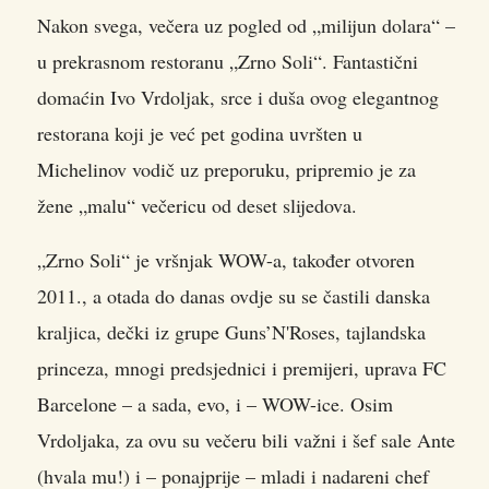
Nakon svega, večera uz pogled od „milijun dolara“ –
u prekrasnom restoranu „Zrno Soli“. Fantastični
domaćin Ivo Vrdoljak, srce i duša ovog elegantnog
restorana koji je već pet godina uvršten u
Michelinov vodič uz preporuku, pripremio je za
žene „malu“ večericu od deset slijedova.
„Zrno Soli“ je vršnjak WOW-a, također otvoren
2011., a otada do danas ovdje su se častili danska
kraljica, dečki iz grupe Guns’N'Roses, tajlandska
princeza, mnogi predsjednici i premijeri, uprava FC
Barcelone – a sada, evo, i – WOW-ice. Osim
Vrdoljaka, za ovu su večeru bili važni i šef sale Ante
(hvala mu!) i – ponajprije – mladi i nadareni chef