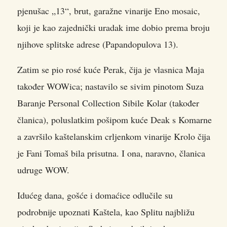
pjenušac „13“, brut, garažne vinarije Eno mosaic,
koji je kao zajednički uradak ime dobio prema broju
njihove splitske adrese (Papandopulova 13).
Zatim se pio rosé kuće Perak, čija je vlasnica Maja
također WOWica; nastavilo se sivim pinotom Suza
Baranje Personal Collection Sibile Kolar (također
članica), poluslatkim pošipom kuće Deak s Komarne
a završilo kaštelanskim crljenkom vinarije Krolo čija
je Fani Tomaš bila prisutna. I ona, naravno, članica
udruge WOW.
Idućeg dana, gošće i domaćice odlučile su
podrobnije upoznati Kaštela, kao Splitu najbližu