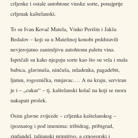
crljenke i ostale autohtone vinske sorte, ponajprije
crljenak kaštelanski.
To su Ivan Kovač Matela, Vinko Perišin i Jakša
Bedalov – koji su u Matelinoj konobi prddstavili
nevjerojatno zanimljivu autohtonu paletu vina.
Ispričali su kako njeguju sorte kao što su vela i mala
babica, glavinuša, ninčuša, mladenka, pagadebit,
ljutun, rogoznička, runjavac.… A na kraju, serviran
je i – „cukar“ – tj. kaštelanski kolač na koji se mora
nakapati prošek.
Osim glavne zvijezde – crljenka kaštelanskog –
(poznatog i pod imenima: tribidrag, pribigrad,
zinfandel, talijanski primitivo, a crnogorski i