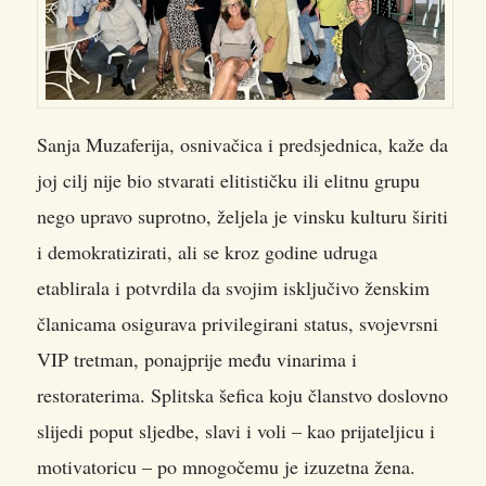
Sanja Muzaferija, osnivačica i predsjednica, kaže da
joj cilj nije bio stvarati elitističku ili elitnu grupu
nego upravo suprotno, željela je vinsku kulturu širiti
i demokratizirati, ali se kroz godine udruga
etablirala i potvrdila da svojim isključivo ženskim
članicama osigurava privilegirani status, svojevrsni
VIP tretman, ponajprije među vinarima i
restoraterima. Splitska šefica koju članstvo doslovno
slijedi poput sljedbe, slavi i voli – kao prijateljicu i
motivatoricu – po mnogočemu je izuzetna žena.