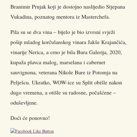
Branimir Prnjak koji je dostojno naslijedio Stjepana
Vukadina, poznatog mentora iz Masterchefa.
Pila su se dva vina – bijelo je bio izvrsni svježi
pošip mladog korčulanskog vinara Jakše Krajančića,
vinarije Nerica, a crno je bila Bura Galerija, 2020,
kupaža plavca malog, marselana i cabernet
sauvignona, veterana Nikole Bure iz Potomja na
Pelješcu. Ukratko, WOW-ice su Split obišle nakon
dugo vremena, a otišle su radosne, počašćene –
oduševljene.
Doći će ponovno!