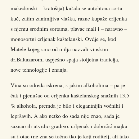
makedonski – kratošija) kušala se autohtona sorta
kuč, zatim zanimljiva vlaška, razne kupaže crljenka
s njemu srodnim sortama, plavac mali i – naravno –
monosortni crljenak kaštelanski. Ovdje se, kod
Matele kojeg smo od milja nazvali vinskim
dr.Baltazarom, uspješno spaja stoljetna tradicija,
nove tehnologije i znanja.
Vina su odreda iskrena, s jakim alkoholima – pa je
čak i pjenušac od crljenka kaštelanskog snažnih 13,5
% alkohola, premda je bilo i elegantnijih voćnihi i
lepršavih. A ako netko do sada nije znao, sada je
saznao ili utvrdio gradivo: crljenak i dobričić majka
su i otac (ne zna se točno tko je koji roditelj, ali tako