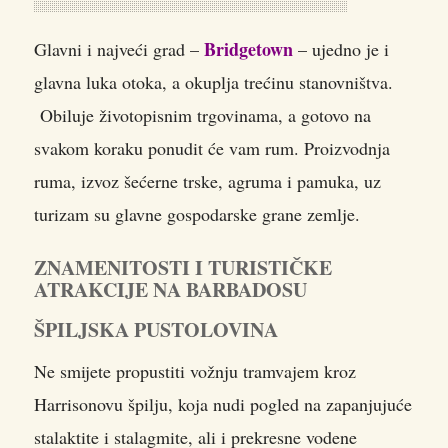
Bridgetown
Glavni i najveći grad –
– ujedno je i
glavna luka otoka, a okuplja trećinu stanovništva.
Obiluje životopisnim trgovinama, a gotovo na
svakom koraku ponudit će vam rum. Proizvodnja
ruma, izvoz šećerne trske, agruma i pamuka, uz
turizam su glavne gospodarske grane zemlje.
ZNAMENITOSTI I TURISTIČKE
ATRAKCIJE NA BARBADOSU
ŠPILJSKA PUSTOLOVINA
Ne smijete propustiti vožnju tramvajem kroz
Harrisonovu špilju, koja nudi pogled na zapanjujuće
stalaktite i stalagmite, ali i prekresne vodene