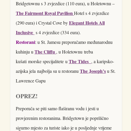
Bridgetownu s 3 zvjezdice (110 eura), u Holetownu –
The Fairmont Royal Pavilion
Hotel s 4 zvjezdice
Elegant Hotels All
(290 eura) i Crystal Cove by
Inclusive
s 4 zvjezdice (334 eura).
Restorani
: u St. Jamesu preporučamo međunarodnu
The Cliffu
kuhinju u
, u Holetownu treba
The Tides
kušati morske specijalitete u
, a karipsko-
The Joseph’s
azijska jela najbolja su u restoranu
u St.
Lawrence Gapu
OPREZ!
Preporuča se piti samo flaširanu vodu i jesti u
provjerenim restoranima. Bridgetown je poprilično
sigurno mjesto za turiste iako je u posljednje vrijeme