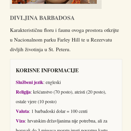
DIVLJINA BARBADOSA
Karakterističnu floru i faunu ovoga prostora otkrijte
u Nacionalnom parku Farley Hill te u Rezervatu
divljih životinja u St. Peteru.
KORISNE INFORMACIJE
Službeni jezik
: engleski
Religija
: kršćanstvo (70 posto), ateisti (20 posto),
ostale vjere (10 posto)
Valuta
: 1 barbadoski dolar = 100 centi
Viza
: hrvatskim državljanima nije potrebna, ali za
boravak do 3 mjeseca morate imati povratnu kartu.