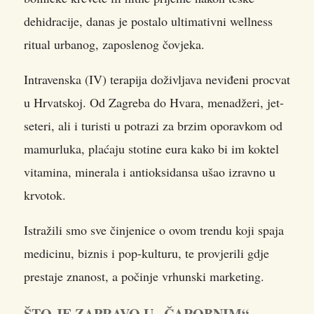
dehidracije, danas je postalo ultimativni wellness
ritual urbanog, zaposlenog čovjeka.
Intravenska (IV) terapija doživljava neviđeni procvat
u Hrvatskoj. Od Zagreba do Hvara, menadžeri, jet-
seteri, ali i turisti u potrazi za brzim oporavkom od
mamurluka, plaćaju stotine eura kako bi im koktel
vitamina, minerala i antioksidansa ušao izravno u
krvotok.
Istražili smo sve činjenice o ovom trendu koji spaja
medicinu, biznis i pop-kulturu, te provjerili gdje
prestaje znanost, a počinje vrhunski marketing.
ŠTO JE ZAPRAVO U „ČAROBNIM“