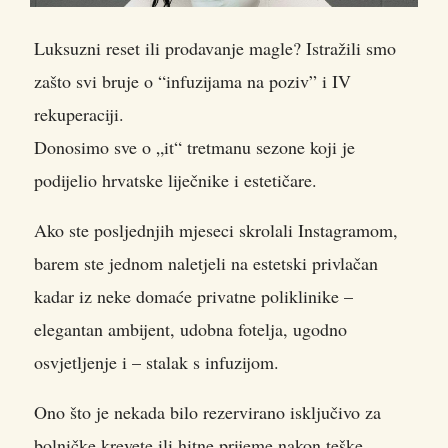
Luksuzni reset ili prodavanje magle? Istražili smo
zašto svi bruje o “infuzijama na poziv” i IV
rekuperaciji.
Donosimo sve o „it“ tretmanu sezone koji je
podijelio hrvatske liječnike i estetičare.
Ako ste posljednjih mjeseci skrolali Instagramom,
barem ste jednom naletjeli na estetski privlačan
kadar iz neke domaće privatne poliklinike –
elegantan ambijent, udobna fotelja, ugodno
osvjetljenje i – stalak s infuzijom.
Ono što je nekada bilo rezervirano isključivo za
bolničke krevete ili hitne prijeme nakon teške