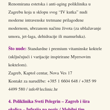
Renomirana estetska i anti-aging poliklinika u
Zagrebu koja u sklopu svog “IV kutka” nudi
moderne intravenske tretmane prilagođene
modernom, ubrzanom načinu života (za ublažavanje
umora, jet-laga, dehidracije ili mamurluka).
Što nude:
Standardne i premium vitaminske koktele
(uključujući i varijacije inspirirane Myersovim
koktelom).
Zagreb, Kaptol centar, Nova Ves 17
Kontakt za narudžbe: +385 1 6604 648 / +385 99
4499 580 / info@leclinic.hr
4. Poliklinika Sveti Pelegrin – Zagreb i šira
okolica – Infuzija na poziv / Mobilni tim