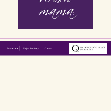
Impressum
Uvjeti korišenja
O nama