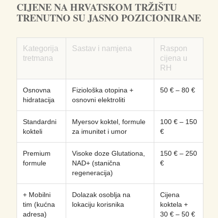
CIJENE NA HRVATSKOM TRŽIŠTU
TRENUTNO SU JASNO POZICIONIRANE
Kategorija
Sastav i namjena
Raspon
tretmana
cijena u
RH
Osnovna
Fiziološka otopina +
50 € – 80 €
hidratacija
osnovni elektroliti
Standardni
Myersov koktel, formule
100 € – 150
kokteli
za imunitet i umor
€
Premium
Visoke doze Glutationa,
150 € – 250
formule
NAD+ (stanična
€
regeneracija)
+ Mobilni
Dolazak osoblja na
Cijena
tim (kućna
lokaciju korisnika
koktela +
adresa)
30 € – 50 €