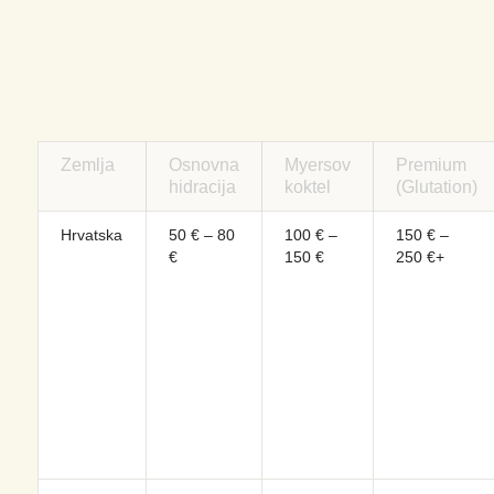
Zemlja
Osnovna
Myersov
Premium
hidracija
koktel
(Glutation)
Hrvatska
50 € – 80
100 € –
150 € –
€
150 €
250 €+