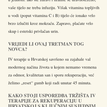
vaše tijelo ne treba infuziju. Višak vitamina topljivih
u vodi (poput vitamina C i B) tijelo će ionako vrlo
brzo izlučiti kroz mokraću. Zapravo, plaćate vrlo
skup i estetski privlačan urin.
VRIJEDI LI OVAJ TRETMAN TOG
NOVCA?
IV terapije u Hrvatskoj savršeno su zajahale val
modernog načina života u kojem nemamo vremena
za odmor, kvalitetan san i sporu rekuperaciju, već
želimo „reset“ gumb koji radi unutar 45 minuta.
KAKO STOJI USPOREDBA TRŽIŠTA IV
TERAPIJE ZA REKUPERACIJU U
HRVATSKOJ S KLJUČNIM SUSJEDNIM