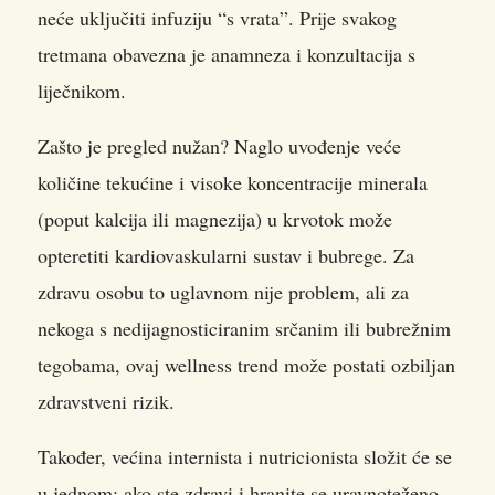
neće uključiti infuziju “s vrata”. Prije svakog
tretmana obavezna je anamneza i konzultacija s
liječnikom.
Zašto je pregled nužan? Naglo uvođenje veće
količine tekućine i visoke koncentracije minerala
(poput kalcija ili magnezija) u krvotok može
opteretiti kardiovaskularni sustav i bubrege. Za
zdravu osobu to uglavnom nije problem, ali za
nekoga s nedijagnosticiranim srčanim ili bubrežnim
tegobama, ovaj wellness trend može postati ozbiljan
zdravstveni rizik.
Također, većina internista i nutricionista složit će se
u jednom: ako ste zdravi i hranite se uravnoteženo,